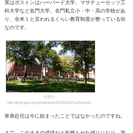
実はボストンはハーバード大学、マサチューセッツ工
科大学など名門大学、名門私立小・中・高の学校があ
り、全米１と言われるくらい教育制度が整っている街
なのです。
引用元：
http://blog.goo.ne.jp/majubii/e/6226ef52f7a24aee8e...
単身赴任は今に始まったことではなかったのですね。
さて、このままの成績だと年棒もがた減りになり、家