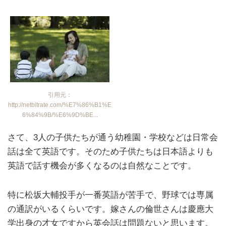
引用元：
http://netbitrate.com/%E7%86%B1%E
6%84%9B/%E6%9D%BE...
さて、3人の子供たちが通う幼稚園・学校などは日常会
話は全て英語です。そのため子供たちは日本語よりも
英語で話す機会が多くなるのは自然なことです。
特に松坂大輔投手が一番英語が苦手で、野球では専属
の通訳がいるくらいです。嫁さんの倫世さんは慶應大
学出身の才女ですから英会話は問題ないと思います。