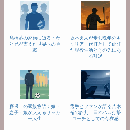
髙橋藍の家族に迫る：母
坂本勇人が歩む晩年のキ
と兄が支えた世界への挑
ャリア：代打として延び
戦
た現役生活とその先にあ
る引退
森保一の家族物語：嫁・
選手とファンが語る八木
息子・娘が支えるサッカ
裕の評判：日本ハム打撃
ー人生
コーチとしての存在感