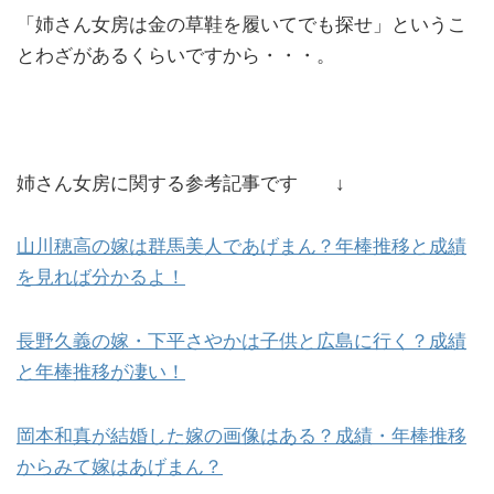
「姉さん女房は金の草鞋を履いてでも探せ」というこ
とわざがあるくらいですから・・・。
姉さん女房に関する参考記事です ↓
山川穂高の嫁は群馬美人であげまん？年棒推移と成績
を見れば分かるよ！
長野久義の嫁・下平さやかは子供と広島に行く？成績
と年棒推移が凄い！
岡本和真が結婚した嫁の画像はある？成績・年棒推移
からみて嫁はあげまん？