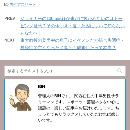
-
男性アスリート
PREV
ジョイナーの100m記録が未だに抜かれないのはドー
ピング疑惑？その体つき・髪・死因について知らない
あなたへ！
NEXT
東大教授の姜尚中の息子はイケメンだが統合失調症・
神経症で亡くなった？妻とも離婚したって本当？
BIN
管理人のBINです。 関西在住の中年男性サラ
リーマンです。スポーツ・芸能ネタを中心に
話題の、楽しい記事をお届けいたします。ち
ょっとでもリラックスしていただければ嬉し
いです。