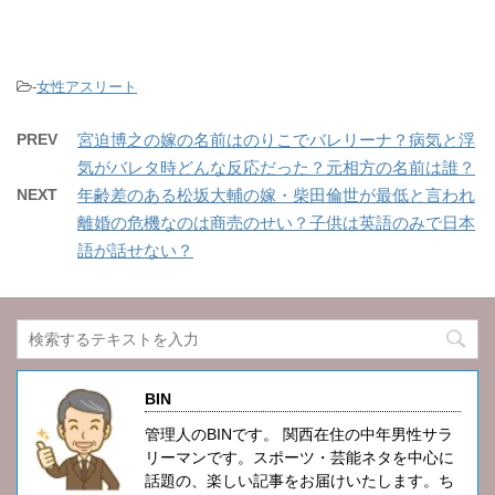
-
女性アスリート
PREV
宮迫博之の嫁の名前はのりこでバレリーナ？病気と浮
気がバレタ時どんな反応だった？元相方の名前は誰？
NEXT
年齢差のある松坂大輔の嫁・柴田倫世が最低と言われ
離婚の危機なのは商売のせい？子供は英語のみで日本
語が話せない？
BIN
管理人のBINです。 関西在住の中年男性サラ
リーマンです。スポーツ・芸能ネタを中心に
話題の、楽しい記事をお届けいたします。ち