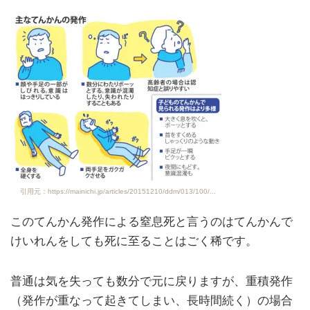
引用元：https://mainichi.jp/articles/20151210/ddm/013/100/...
このてんかん発作による窒息死と言うのはてんかんで
けいれんをしても死に至ることはごく稀です。
普通は気を失っても数分で元に戻りますが、重積発作
（発作が重なって起きてしまい、長時間続く）の場合