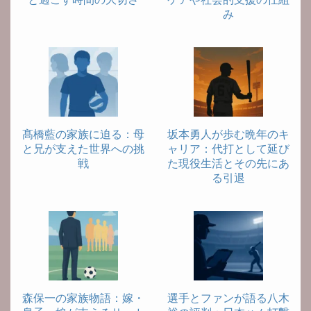
み
髙橋藍の家族に迫る：母
坂本勇人が歩む晩年のキ
と兄が支えた世界への挑
ャリア：代打として延び
戦
た現役生活とその先にあ
る引退
森保一の家族物語：嫁・
選手とファンが語る八木