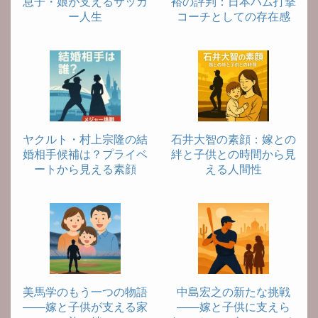
息子・娘が支えるサッカ
裕の評判：日本ハム打撃
ー人生
コーチとしての存在感
ヤクルト・村上宗隆の結
石井大智の素顔：嫁との
婚相手候補は？プライベ
絆と子供との時間から見
ートから見える素顔
える人間性
美馬学のもう一つの物語
中島宏之の新たな挑戦
――嫁と子供が支える家
――嫁と子供に支えら