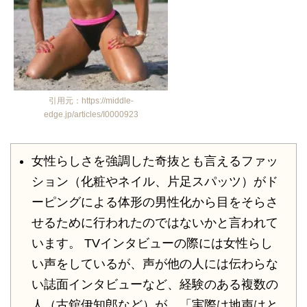
引用元：https://middle-
edge.jp/articles/I0000923
女性らしさを強調した奇抜とも言えるファッ
ション（化粧やネイル、片足スパッツ）がド
ーピングによる体形の男性化から目をそらさ
せるために行われたのではないかと言われて
います。 TVインタビューの際には女性らし
い声をしているが、声が他の人には伝わらな
い誌面インタビューなど、経験のある複数の
人（古舘伊知郎など）が、「実際は地声はと