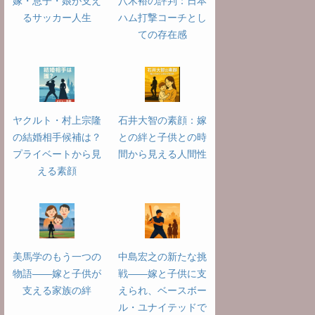
嫁・息子・娘が支え
八木裕の評判：日本
るサッカー人生
ハム打撃コーチとし
ての存在感
ヤクルト・村上宗隆
石井大智の素顔：嫁
の結婚相手候補は？
との絆と子供との時
プライベートから見
間から見える人間性
える素顔
美馬学のもう一つの
中島宏之の新たな挑
物語――嫁と子供が
戦――嫁と子供に支
支える家族の絆
えられ、ベースボー
ル・ユナイテッドで