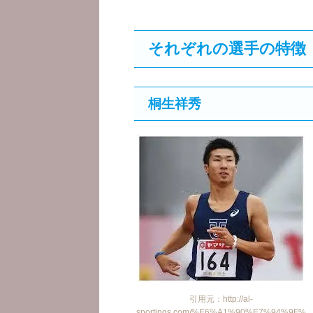
それぞれの選手の特徴
桐生祥秀
引用元：http://al-
sportings.com/%E6%A1%90%E7%94%9F%