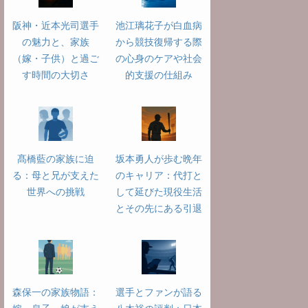
阪神・近本光司選手
池江璃花子が白血病
の魅力と、家族
から競技復帰する際
（嫁・子供）と過ご
の心身のケアや社会
す時間の大切さ
的支援の仕組み
髙橋藍の家族に迫
坂本勇人が歩む晩年
る：母と兄が支えた
のキャリア：代打と
世界への挑戦
して延びた現役生活
とその先にある引退
森保一の家族物語：
選手とファンが語る