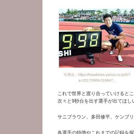
引用元：https://headlines.yahoo.co.jp/hl?
a=20170909-018847...
これで世界と渡り合っていけるとこ
次々と9秒台を出す選手が出てほし
サニブラウン、多田修平、ケンブリ
各選手の特徴やこれまでの記録を探