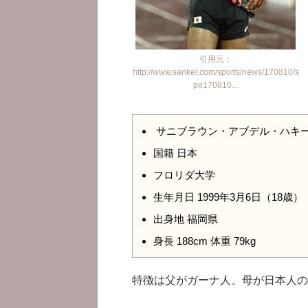
引用元：
http://www.sankei.com/sports/news/170810/s
po170810...
サニブラウン・アブデル・ハキ
国籍 日本
フロリダ大学
生年月日 1999年3月6日（18歳）
出身地 福岡県
身長 188cm 体重 79kg
特徴は父がガーナ人、母が日本人の