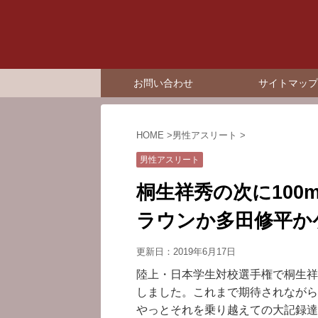
お問い合わせ
サイトマップ
HOME
>
男性アスリート
>
男性アスリート
桐生祥秀の次に100
ラウンか多田修平か
更新日：
2019年6月17日
陸上・日本学生対校選手権で桐生祥
しました。これまで期待されながら
やっとそれを乗り越えての大記録達