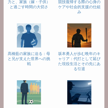
力と、家族（嫁・子供）
競技復帰する際の心身の
と過ごす時間の大切さ
ケアや社会的支援の仕組
み
髙橋藍の家族に迫る：母
坂本勇人が歩む晩年のキ
と兄が支えた世界への挑
ャリア：代打として延び
戦
た現役生活とその先にあ
る引退