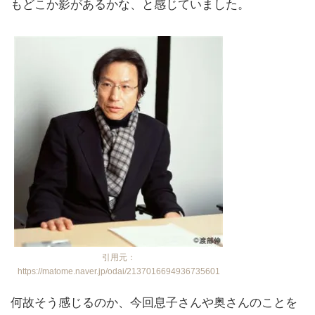
もどこか影があるかな、と感じていました。
引用元：
https://matome.naver.jp/odai/2137016694936735601
何故そう感じるのか、今回息子さんや奥さんのことを