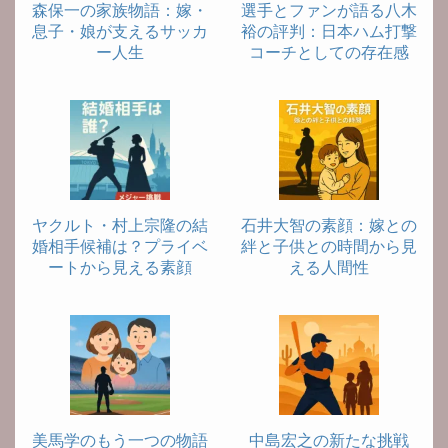
森保一の家族物語：嫁・
選手とファンが語る八木
息子・娘が支えるサッカ
裕の評判：日本ハム打撃
ー人生
コーチとしての存在感
ヤクルト・村上宗隆の結
石井大智の素顔：嫁との
婚相手候補は？プライベ
絆と子供との時間から見
ートから見える素顔
える人間性
美馬学のもう一つの物語
中島宏之の新たな挑戦