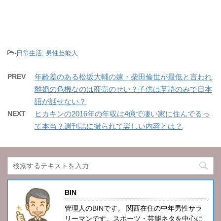
-
日常生活
,
男性芸能人
PREV
年齢差のある松坂大輔の嫁・柴田倫世が最低と言われ
離婚の危機なのは商売のせい？子供は英語のみで日本
語が話せない？
NEXT
ヒカキンの2016年の年収は4億で凄い家に住んでるっ
て本当？週刊誌に撮られて楽しい内容とは？
BIN
管理人のBINです。 関西在住の中年男性サラ
リーマンです。スポーツ・芸能ネタを中心に