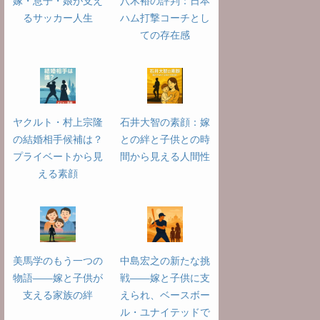
嫁・息子・娘が支え
八木裕の評判：日本
るサッカー人生
ハム打撃コーチとし
ての存在感
ヤクルト・村上宗隆
石井大智の素顔：嫁
の結婚相手候補は？
との絆と子供との時
プライベートから見
間から見える人間性
える素顔
美馬学のもう一つの
中島宏之の新たな挑
物語――嫁と子供が
戦――嫁と子供に支
支える家族の絆
えられ、ベースボー
ル・ユナイテッドで