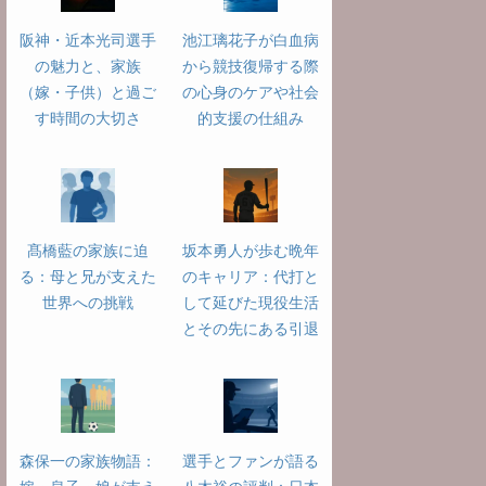
阪神・近本光司選手
池江璃花子が白血病
の魅力と、家族
から競技復帰する際
（嫁・子供）と過ご
の心身のケアや社会
す時間の大切さ
的支援の仕組み
髙橋藍の家族に迫
坂本勇人が歩む晩年
る：母と兄が支えた
のキャリア：代打と
世界への挑戦
して延びた現役生活
とその先にある引退
森保一の家族物語：
選手とファンが語る