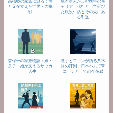
髙橋藍の家族に迫る：母
坂本勇人が歩む晩年のキ
と兄が支えた世界への挑
ャリア：代打として延び
戦
た現役生活とその先にあ
る引退
森保一の家族物語：嫁・
選手とファンが語る八木
息子・娘が支えるサッカ
裕の評判：日本ハム打撃
ー人生
コーチとしての存在感