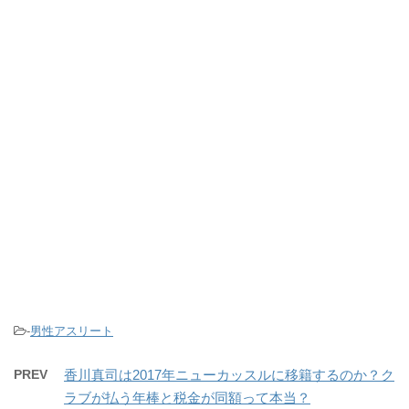
-
男性アスリート
PREV
香川真司は2017年ニューカッスルに移籍するのか？ク
ラブが払う年棒と税金が同額って本当？