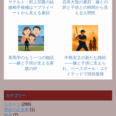
ヤクルト・村上宗隆の結
石井大智の素顔：嫁との
婚相手候補は？プライベ
絆と子供との時間から見
ートから見える素顔
える人間性
美馬学のもう一つの物語
中島宏之の新たな挑戦
――嫁と子供が支える家
――嫁と子供に支えら
族の絆
れ、ベースボール・ユナ
イテッドで現役復帰
カテゴリー
スポーツ
(286)
季節の出来事
(1)
健康
(7)