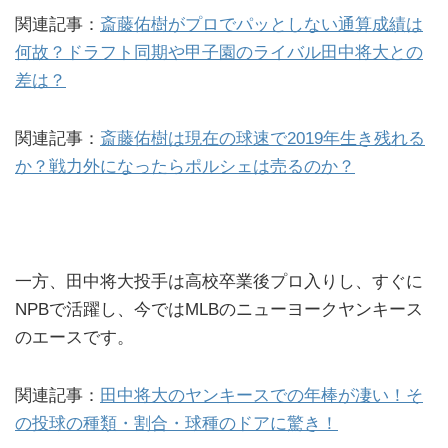
関連記事：
斎藤佑樹がプロでパッとしない通算成績は
何故？ドラフト同期や甲子園のライバル田中将大との
差は？
関連記事：
斎藤佑樹は現在の球速で2019年生き残れる
か？戦力外になったらポルシェは売るのか？
一方、田中将大投手は高校卒業後プロ入りし、すぐに
NPBで活躍し、今ではMLBのニューヨークヤンキース
のエースです。
関連記事：
田中将大のヤンキースでの年棒が凄い！そ
の投球の種類・割合・球種のドアに驚き！