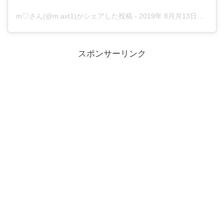
m♡さん(@m.axt1)がシェアした投稿
-
2019年 8月月13日午後8時33分PDT
スポンサーリンク