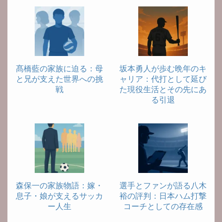
髙橋藍の家族に迫る：母
坂本勇人が歩む晩年のキ
と兄が支えた世界への挑
ャリア：代打として延び
戦
た現役生活とその先にあ
る引退
森保一の家族物語：嫁・
選手とファンが語る八木
息子・娘が支えるサッカ
裕の評判：日本ハム打撃
ー人生
コーチとしての存在感