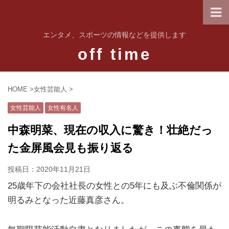
エンタメ、スポーツの情報などを提供します
off time
HOME
>
女性芸能人
>
女性芸能人
女性有名人
中森明菜、現在の収入に驚き！壮絶だっ
た金屏風会見も振り返る
投稿日：
2020年11月21日
25歳年下の会社社長の女性との5年にも及ぶ不倫関係が
明るみとなった近藤真彦さん。