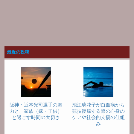
最近の投稿
阪神・近本光司選手の魅
池江璃花子が白血病から
力と、家族（嫁・子供）
競技復帰する際の心身の
と過ごす時間の大切さ
ケアや社会的支援の仕組
み