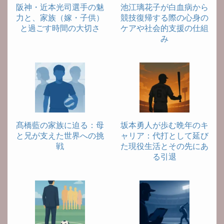
阪神・近本光司選手の魅
池江璃花子が白血病から
力と、家族（嫁・子供）
競技復帰する際の心身の
と過ごす時間の大切さ
ケアや社会的支援の仕組
み
髙橋藍の家族に迫る：母
坂本勇人が歩む晩年のキ
と兄が支えた世界への挑
ャリア：代打として延び
戦
た現役生活とその先にあ
る引退