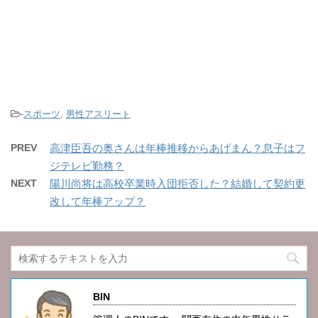
-
スポーツ
,
男性アスリート
PREV
高津臣吾の奥さんは年棒推移からあげまん？息子はフ
ジテレビ勤務？
NEXT
陽川尚将は高校卒業時入団拒否した？結婚して契約更
改して年棒アップ？
BIN