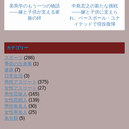
美馬学のもう一つの物語
中島宏之の新たな挑戦
――嫁と子供が支える家
――嫁と子供に支えら
族の絆
れ、ベースボール・ユナ
イテッドで現役復帰
カテゴリー
スポーツ
(286)
季節の出来事
(1)
健康
(7)
日常生活
(3)
男性アスリート
(375)
女性アスリート
(27)
男性芸能人
(165)
女性芸能人
(139)
男性有名人
(30)
女性有名人
(25)
未分類
(5)