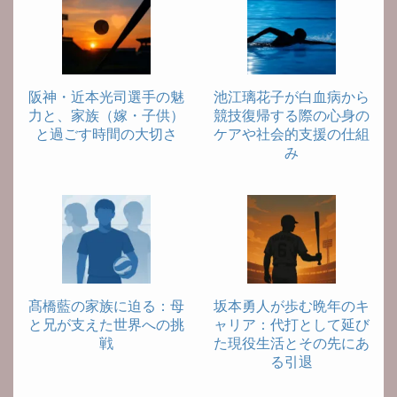
阪神・近本光司選手の魅
池江璃花子が白血病から
力と、家族（嫁・子供）
競技復帰する際の心身の
と過ごす時間の大切さ
ケアや社会的支援の仕組
み
髙橋藍の家族に迫る：母
坂本勇人が歩む晩年のキ
と兄が支えた世界への挑
ャリア：代打として延び
戦
た現役生活とその先にあ
る引退