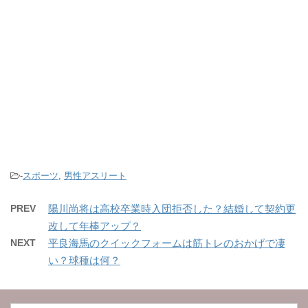
-
スポーツ
,
男性アスリート
PREV
陽川尚将は高校卒業時入団拒否した？結婚して契約更
改して年棒アップ？
NEXT
平良海馬のクイックフォームは筋トレのおかげで凄
い？球種は何？