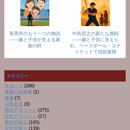
美馬学のもう一つの物語
中島宏之の新たな挑戦
――嫁と子供が支える家
――嫁と子供に支えら
族の絆
れ、ベースボール・ユナ
イテッドで現役復帰
カテゴリー
スポーツ
(286)
季節の出来事
(1)
健康
(7)
日常生活
(3)
男性アスリート
(375)
女性アスリート
(27)
男性芸能人
(165)
女性芸能人
(139)