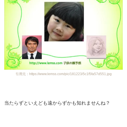
引用元：https://www.lemss.com/pic/181223/5c1f5fa57d551.jpg
当たらずといえども遠からずかも知れませんね？