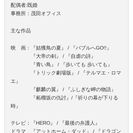
配偶者:既婚
事務所：茂田オフィス
主な作品
映 画：『姑獲鳥の夏』 / 『バブルへGO!!』
『大帝の剣』 / 『自虐の詩』
『青い鳥』 / 『歩いても 歩いても』
『トリック劇場版』 / 『テルマエ・ロマ
エ』
『麒麟の翼』 / 『ふしぎな岬の物語』
『柘榴坂の仇討』/『祈りの幕が下りる
時』
テレビ：『HERO』 / 『最後の弁護人』
ドラマ 『アットホーム・ダッド』 / 『ドラゴン