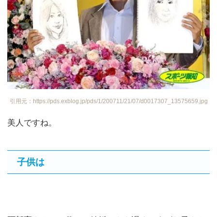
引用元：https://pds.exblog.jp/pds/1/200711/21/07/d0017307_13575659.jpg
美人ですね。
子供は