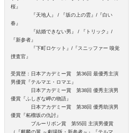
桜』
『天地人』 / 『坂の上の雲』/『白い
春』
『結婚できない男』 / 『トリック』/
『新参者』
『下町ロケット』/『スニッファー 嗅覚
捜査官』
受賞歴：日本アカデミー賞 第36回 最優秀主演
男優賞『テルマエ・ロマエ』
日本アカデミー賞 第38回 優秀主演男
優賞『ふしぎな岬の物語』
日本アカデミー賞 第38回 優秀助演男
優賞『柘榴坂の仇討』
ブルーリボン賞 第55回 主演男優賞
（『麒麟の翼 ～劇場版・新参者～』『テルマ