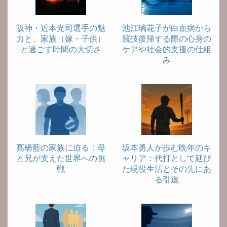
阪神・近本光司選手の魅
池江璃花子が白血病から
力と、家族（嫁・子供）
競技復帰する際の心身の
と過ごす時間の大切さ
ケアや社会的支援の仕組
み
髙橋藍の家族に迫る：母
坂本勇人が歩む晩年のキ
と兄が支えた世界への挑
ャリア：代打として延び
戦
た現役生活とその先にあ
る引退