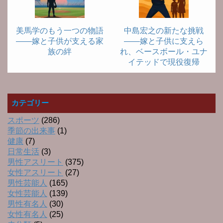
美馬学のもう一つの物語
中島宏之の新たな挑戦
――嫁と子供が支える家
――嫁と子供に支えら
族の絆
れ、ベースボール・ユナ
イテッドで現役復帰
カテゴリー
スポーツ
(286)
季節の出来事
(1)
健康
(7)
日常生活
(3)
男性アスリート
(375)
女性アスリート
(27)
男性芸能人
(165)
女性芸能人
(139)
男性有名人
(30)
女性有名人
(25)