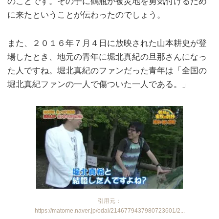
のことです。その子に鶴瓶が被災地を勇気付けるため
に来たということが伝わったのでしょう。
また、２０１６年７月４日に放映された山本耕史が登
場したとき、地元の青年に堀北真紀の旦那さんになっ
た人ですね。堀北真紀のファンだった青年は「全国の
堀北真紀ファンの一人で傷ついた一人である。」
引用元：
https://matome.naver.jp/odai/2146779437980723601/2...