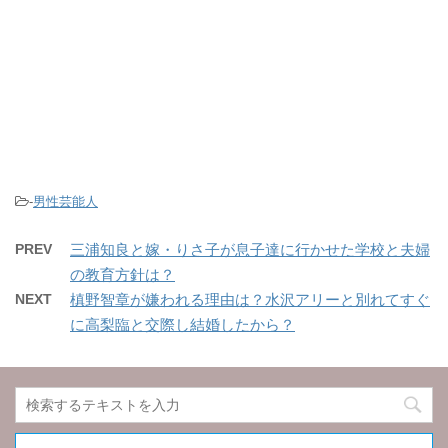
-
男性芸能人
PREV
三浦知良と嫁・りさ子が息子達に行かせた学校と夫婦
の教育方針は？
NEXT
槙野智章が嫌われる理由は？水沢アリーと別れてすぐ
に高梨臨と交際し結婚したから？