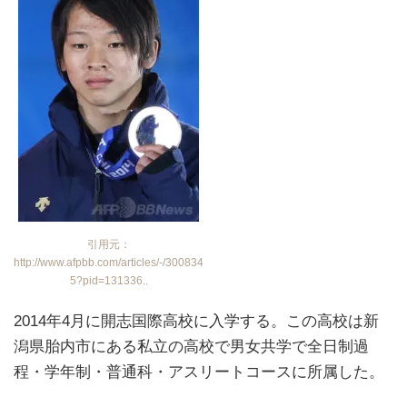
引用元：
http://www.afpbb.com/articles/-/300834
5?pid=131336..
2014年4月に開志国際高校に入学する。この高校は新
潟県胎内市にある私立の高校で男女共学で全日制過
程・学年制・普通科・アスリートコースに所属した。