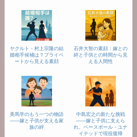
ヤクルト・村上宗隆の結
石井大智の素顔：嫁との
婚相手候補は？プライベ
絆と子供との時間から見
ートから見える素顔
える人間性
美馬学のもう一つの物語
中島宏之の新たな挑戦
――嫁と子供が支える家
――嫁と子供に支えら
族の絆
れ、ベースボール・ユナ
イテッドで現役復帰