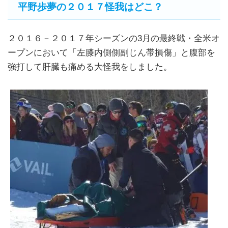
平野歩夢の２０１７怪我はどこ？
２０１６－２０１７年シーズンの3月の最終戦・全米オ
ープンにおいて「左膝内側側副じん帯損傷」と腹部を
強打して肝臓も痛める大怪我をしました。