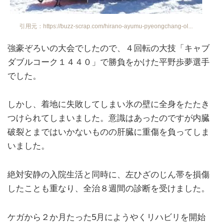
引用元：https://buzz-scrap.com/hirano-ayumu-pyeongchang-ol...
強豪ぞろいの大会でしたので、４回転の大技「キャブ
ダブルコーク１４４０」で勝負をかけた平野歩夢選手
でした。
しかし、着地に失敗してしまい氷の壁に全身をたたき
つけられてしまいました。意識はあったのですが内臓
破裂とまではいかないものの肝臓に重傷を負ってしま
いました。
絶対安静の入院生活と同時に、左ひざのじん帯を損傷
したことも重なり、全治８週間の診断を受けました。
ケガから２か月たった5月にようやくリハビリを開始