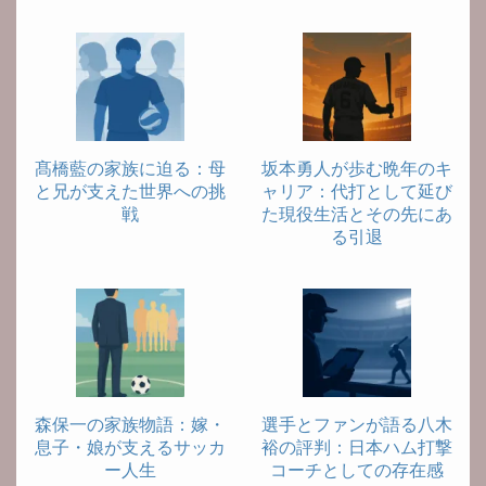
髙橋藍の家族に迫る：母
坂本勇人が歩む晩年のキ
と兄が支えた世界への挑
ャリア：代打として延び
戦
た現役生活とその先にあ
る引退
森保一の家族物語：嫁・
選手とファンが語る八木
息子・娘が支えるサッカ
裕の評判：日本ハム打撃
ー人生
コーチとしての存在感