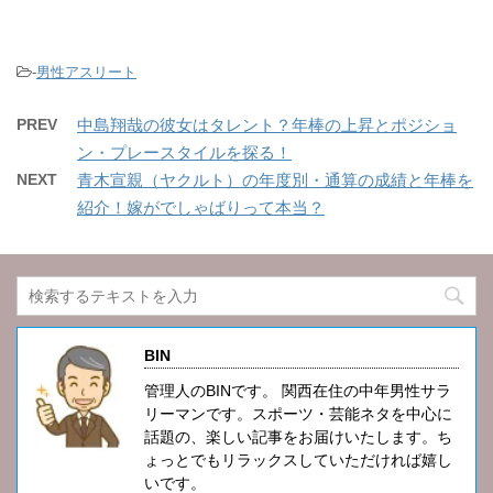
-
男性アスリート
PREV
中島翔哉の彼女はタレント？年棒の上昇とポジショ
ン・プレースタイルを探る！
NEXT
青木宣親（ヤクルト）の年度別・通算の成績と年棒を
紹介！嫁がでしゃばりって本当？
BIN
管理人のBINです。 関西在住の中年男性サラ
リーマンです。スポーツ・芸能ネタを中心に
話題の、楽しい記事をお届けいたします。ち
ょっとでもリラックスしていただければ嬉し
いです。