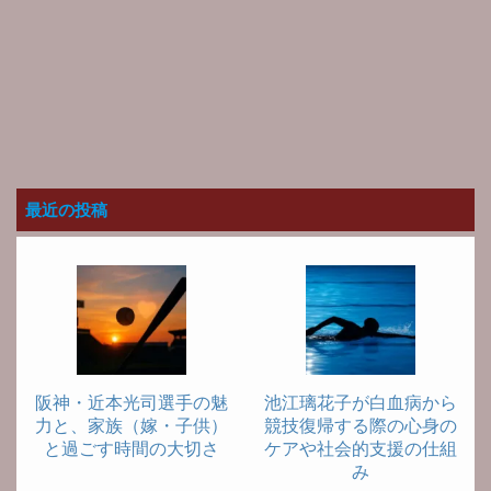
最近の投稿
阪神・近本光司選手の魅
池江璃花子が白血病から
力と、家族（嫁・子供）
競技復帰する際の心身の
と過ごす時間の大切さ
ケアや社会的支援の仕組
み