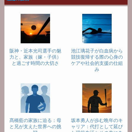
阪神・近本光司選手の魅
池江璃花子が白血病から
力と、家族（嫁・子供）
競技復帰する際の心身の
と過ごす時間の大切さ
ケアや社会的支援の仕組
み
髙橋藍の家族に迫る：母
坂本勇人が歩む晩年のキ
と兄が支えた世界への挑
ャリア：代打として延び