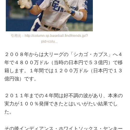
引用元：http://column.sp.baseball.findfriends.jp/?
pid=colu...
２００８年からは大リーグの「シカゴ・カブス」へ４
年で４８００万ドル（当時の日本円で５３億円）で移
籍します。１年間では１２００万ドル（日本円で１３
億円強）です。
２０１１年までの４年間は好不調の波があり、本来の
実力が１００％発揮できたとはいいがたい結果でし
た。
その後インディアンス・ホワイトソックス・ヤンキー