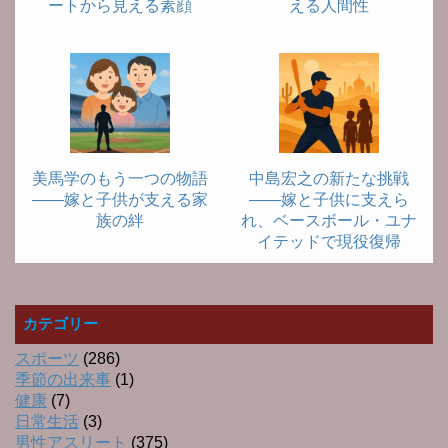
ートから見える素顔
える人間性
美馬学のもう一つの物語
中島宏之の新たな挑戦
――嫁と子供が支える家
――嫁と子供に支えら
族の絆
れ、ベースボール・ユナ
イテッドで現役復帰
カテゴリー
スポーツ
(286)
季節の出来事
(1)
健康
(7)
日常生活
(3)
男性アスリート
(375)