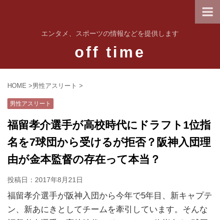
エンタメ、スポーツの情報などを提供します
off time
HOME
>
男性アスリート
>
男性アスリート
福留孝介選手が高校時代にドラフト1位指
名を7球団から受けるが拒否？阪神入団理
由が金本監督の存在って本当？
投稿日：
2017年8月21日
福留孝介選手が阪神入団から今年で5年目、新キャプテ
ン、新あにきとしてチームを牽引しています。そんな