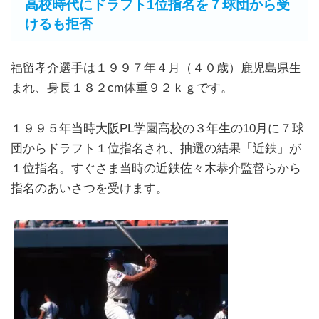
高校時代にドラフト1位指名を７球団から受
けるも拒否
福留孝介選手は１９９７年４月（４０歳）鹿児島県生
まれ、身長１８２cm体重９２ｋｇです。
１９９５年当時大阪PL学園高校の３年生の10月に７球
団からドラフト１位指名され、抽選の結果「近鉄」が
１位指名。すぐさま当時の近鉄佐々木恭介監督らから
指名のあいさつを受けます。