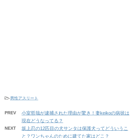
-
男性アスリート
PREV
小室哲哉が逮捕された理由が驚き！妻keikoの病状は
現在どうなってる？
NEXT
坂上忍の12匹目の犬サンタは保護犬ってどういうこ
と？ワンちゃんのために建てた家はどこ？