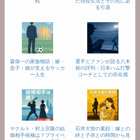
戦
た現役生活とその先にあ
る引退
森保一の家族物語：嫁・
選手とファンが語る八木
息子・娘が支えるサッカ
裕の評判：日本ハム打撃
ー人生
コーチとしての存在感
ヤクルト・村上宗隆の結
石井大智の素顔：嫁との
婚相手候補は？プライベ
絆と子供との時間から見