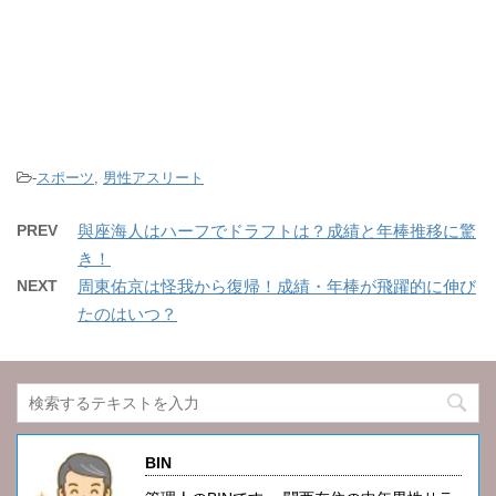
-
スポーツ
,
男性アスリート
PREV
與座海人はハーフでドラフトは？成績と年棒推移に驚
き！
NEXT
周東佑京は怪我から復帰！成績・年棒が飛躍的に伸び
たのはいつ？
BIN