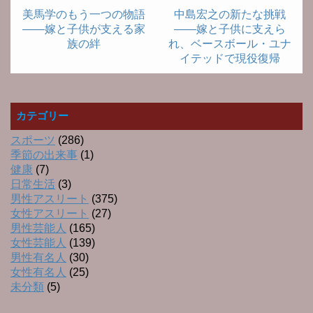
美馬学のもう一つの物語
中島宏之の新たな挑戦
――嫁と子供が支える家
――嫁と子供に支えら
族の絆
れ、ベースボール・ユナ
イテッドで現役復帰
カテゴリー
スポーツ
(286)
季節の出来事
(1)
健康
(7)
日常生活
(3)
男性アスリート
(375)
女性アスリート
(27)
男性芸能人
(165)
女性芸能人
(139)
男性有名人
(30)
女性有名人
(25)
未分類
(5)