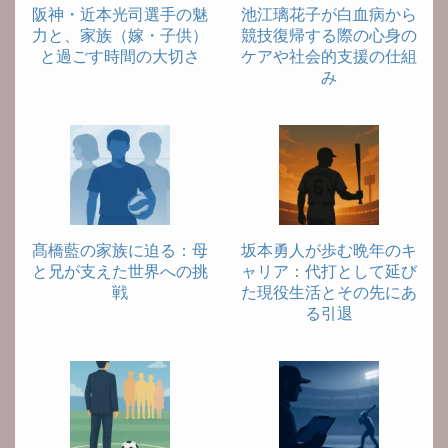
阪神・近本光司選手の魅
池江璃花子が白血病から
力と、家族（嫁・子供）
競技復帰する際の心身の
と過ごす時間の大切さ
ケアや社会的支援の仕組
み
髙橋藍の家族に迫る：母
坂本勇人が歩む晩年のキ
と兄が支えた世界への挑
ャリア：代打として延び
戦
た現役生活とその先にあ
る引退