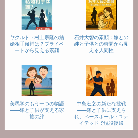
ヤクルト・村上宗隆の結
石井大智の素顔：嫁との
婚相手候補は？プライベ
絆と子供との時間から見
ートから見える素顔
える人間性
美馬学のもう一つの物語
中島宏之の新たな挑戦
――嫁と子供が支える家
――嫁と子供に支えら
族の絆
れ、ベースボール・ユナ
イテッドで現役復帰