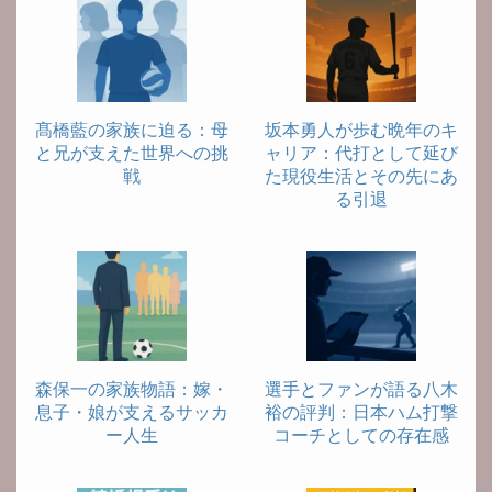
髙橋藍の家族に迫る：母
坂本勇人が歩む晩年のキ
と兄が支えた世界への挑
ャリア：代打として延び
戦
た現役生活とその先にあ
る引退
森保一の家族物語：嫁・
選手とファンが語る八木
息子・娘が支えるサッカ
裕の評判：日本ハム打撃
ー人生
コーチとしての存在感