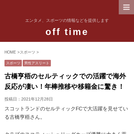
エンタメ、スポーツの情報などを提供します
off time
HOME
>
スポーツ
>
スポーツ
男性アスリート
古橋亨梧のセルティックでの活躍で海外
反応が凄い！年棒推移や移籍金に驚き！
投稿日：
2021年12月28日
スコットランドのセルティックFCで大活躍を見せてい
る古橋亨梧さん。