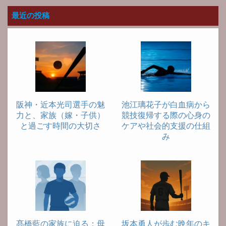
最近の投稿
阪神・近本光司選手の魅
池江璃花子が白血病から
力と、家族（嫁・子供）
競技復帰する際の心身の
と過ごす時間の大切さ
ケアや社会的支援の仕組
み
髙橋藍の家族に迫る：母
坂本勇人が歩む晩年のキ