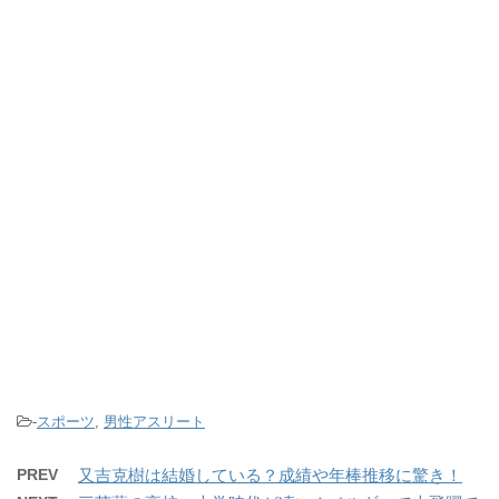
-
スポーツ
,
男性アスリート
PREV
又吉克樹は結婚している？成績や年棒推移に驚き！