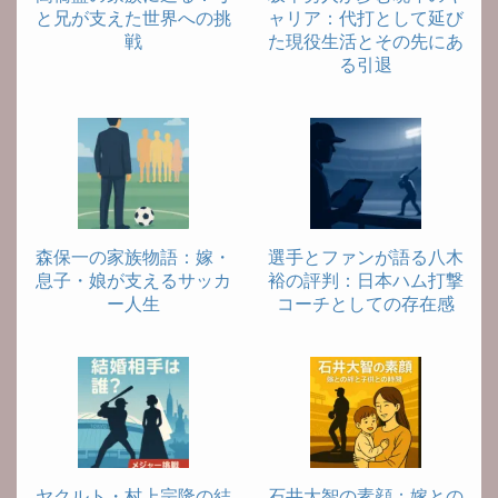
と兄が支えた世界への挑
ャリア：代打として延び
戦
た現役生活とその先にあ
る引退
森保一の家族物語：嫁・
選手とファンが語る八木
息子・娘が支えるサッカ
裕の評判：日本ハム打撃
ー人生
コーチとしての存在感
ヤクルト・村上宗隆の結
石井大智の素顔：嫁との