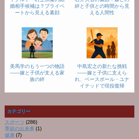
婚相手候補は？プライベ
絆と子供との時間から見
ートから見える素顔
える人間性
美馬学のもう一つの物語
中島宏之の新たな挑戦
――嫁と子供が支える家
――嫁と子供に支えら
族の絆
れ、ベースボール・ユナ
イテッドで現役復帰
カテゴリー
スポーツ
(286)
季節の出来事
(1)
健康
(7)