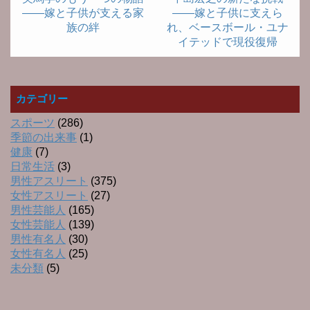
――嫁と子供が支える家
――嫁と子供に支えら
族の絆
れ、ベースボール・ユナ
イテッドで現役復帰
カテゴリー
スポーツ
(286)
季節の出来事
(1)
健康
(7)
日常生活
(3)
男性アスリート
(375)
女性アスリート
(27)
男性芸能人
(165)
女性芸能人
(139)
男性有名人
(30)
女性有名人
(25)
未分類
(5)