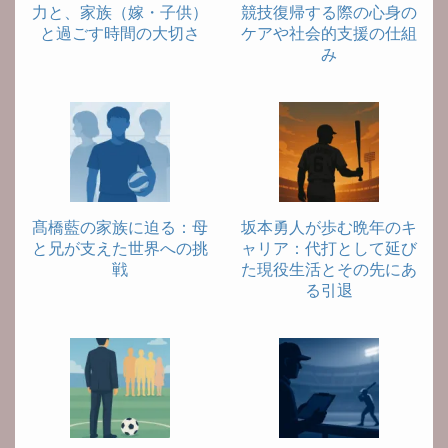
力と、家族（嫁・子供）
競技復帰する際の心身の
と過ごす時間の大切さ
ケアや社会的支援の仕組
み
髙橋藍の家族に迫る：母
坂本勇人が歩む晩年のキ
と兄が支えた世界への挑
ャリア：代打として延び
戦
た現役生活とその先にあ
る引退