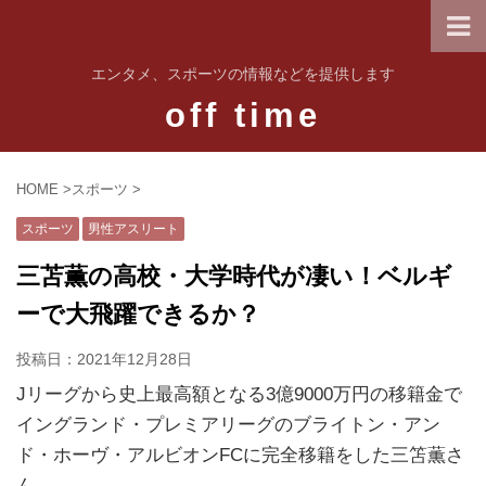
エンタメ、スポーツの情報などを提供します
off time
HOME
>
スポーツ
>
スポーツ
男性アスリート
三苫薫の高校・大学時代が凄い！ベルギ
ーで大飛躍できるか？
投稿日：
2021年12月28日
Jリーグから史上最高額となる3億9000万円の移籍金で
イングランド・プレミアリーグのブライトン・アン
ド・ホーヴ・アルビオンFCに完全移籍をした三笘薫さ
ん。