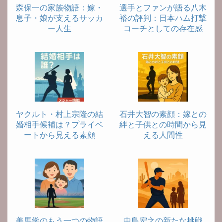
森保一の家族物語：嫁・
選手とファンが語る八木
息子・娘が支えるサッカ
裕の評判：日本ハム打撃
ー人生
コーチとしての存在感
ヤクルト・村上宗隆の結
石井大智の素顔：嫁との
婚相手候補は？プライベ
絆と子供との時間から見
ートから見える素顔
える人間性
美馬学のもう一つの物語
中島宏之の新たな挑戦