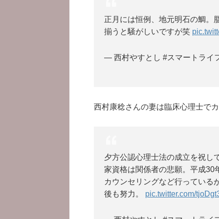
正月には恒例、地元明石の鯛。
揃うと騒がしいですが笑
pic.twi
— 西村やすとし #スマートライフ (
西村康稔さんの妻は臨床心理士でカ
夕方公認心理士法の成立を祝し
家資格は関係者の悲願。平成30
カウンセリングなど行っている
後も努力。
pic.twitter.com/tjoDg