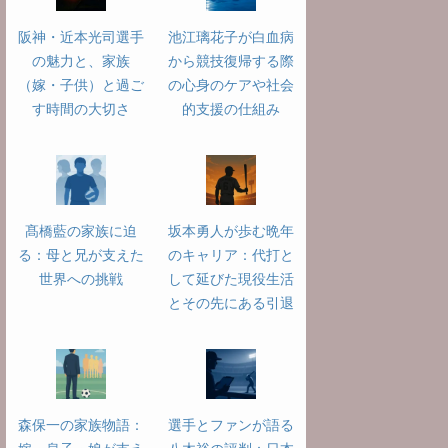
阪神・近本光司選手
池江璃花子が白血病
の魅力と、家族
から競技復帰する際
（嫁・子供）と過ご
の心身のケアや社会
す時間の大切さ
的支援の仕組み
髙橋藍の家族に迫
坂本勇人が歩む晩年
る：母と兄が支えた
のキャリア：代打と
世界への挑戦
して延びた現役生活
とその先にある引退
森保一の家族物語：
選手とファンが語る