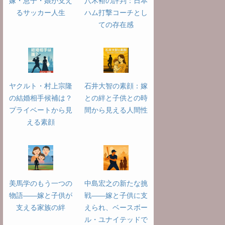
嫁・息子・娘が支え
八木裕の評判：日本
るサッカー人生
ハム打撃コーチとし
ての存在感
ヤクルト・村上宗隆
石井大智の素顔：嫁
の結婚相手候補は？
との絆と子供との時
プライベートから見
間から見える人間性
える素顔
美馬学のもう一つの
中島宏之の新たな挑
物語――嫁と子供が
戦――嫁と子供に支
支える家族の絆
えられ、ベースボー
ル・ユナイテッドで