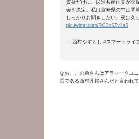
質疑だけに、民進共産両党が欠席
会を決定。私は宮崎県の中山間地
しっかりお聞きしたい。夜は久
pic.twitter.com/RC3o6Zv1a5
— 西村やすとし #スマートライフ (
なお、この弟さんはアラマークユニ
長である西村孔裕さんだと言われて