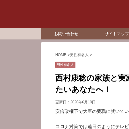
お問い合わせ
サイトマップ
HOME
>
男性有名人
>
男性有名人
西村康稔の家族と実
たいあなたへ！
更新日：
2020年6月10日
安倍政権下で大臣の要職に就いてい
コロナ対策では連日のようにテレビ