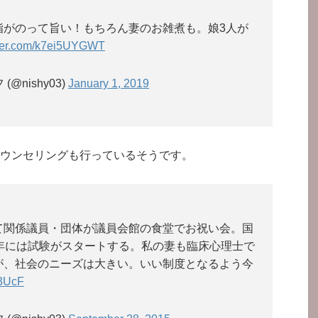
脂がのって旨い！もちろん妻のお雑煮も。娘3人が
tter.com/k7ei5UYGWT
@nishy03)
January 1, 2019
ウンセリングも行っているそうです。
て関係議員・団体が議員会館の食堂でお祝い会。国
年には試験がスタートする。私の妻も臨床心理士で
が、社会のニーズは大きい。いい制度となるよう今
t3UcF