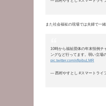
— 西村やすとし #スマートライフ (
また社会福祉の現場では夫婦で一緒
10時から福祉団体の年末恒例チ
ングなど行ってます。弱い立場
pic.twitter.com/xfIpibuLMR
— 西村やすとし #スマートライフ (