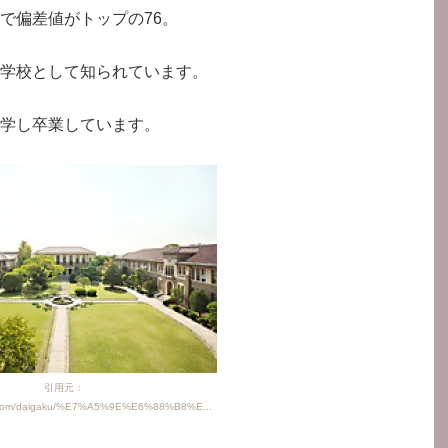
で偏差値がトップの76。
学校として知られています。
学し卒業しています。
引用元：
ze.com/daigaku/%E7%A5%9E%E6%88%B8%E...