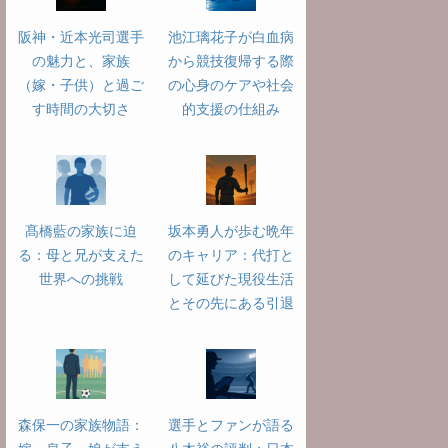
阪神・近本光司選手
池江璃花子が白血病
の魅力と、家族
から競技復帰する際
（嫁・子供）と過ご
の心身のケアや社会
す時間の大切さ
的支援の仕組み
分PDT
髙橋藍の家族に迫
坂本勇人が歩む晩年
る：母と兄が支えた
のキャリア：代打と
世界への挑戦
して延びた現役生活
とその先にある引退
森保一の家族物語：
選手とファンが語る