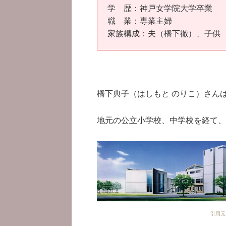
学 歴：神戸女学院大学卒業
職 業：専業主婦
家族構成：夫（橋下徹）、子供
橋下典子（はしもと のりこ）さん
地元の公立小学校、中学校を経て、
引用元：ht