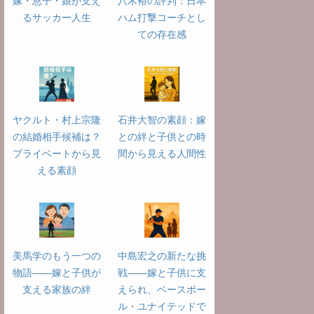
嫁・息子・娘が支え
八木裕の評判：日本
るサッカー人生
ハム打撃コーチとし
ての存在感
ヤクルト・村上宗隆
石井大智の素顔：嫁
の結婚相手候補は？
との絆と子供との時
プライベートから見
間から見える人間性
える素顔
美馬学のもう一つの
中島宏之の新たな挑
物語――嫁と子供が
戦――嫁と子供に支
支える家族の絆
えられ、ベースボー
ル・ユナイテッドで