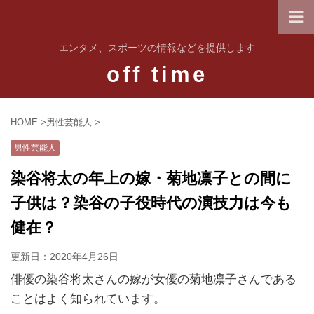
エンタメ、スポーツの情報などを提供します
off time
HOME
>
男性芸能人
>
男性芸能人
染谷将太の年上の嫁・菊地凛子との間に
子供は？染谷の子役時代の演技力は今も
健在？
更新日：
2020年4月26日
俳優の染谷将太さんの嫁が女優の菊地凛子さんである
ことはよく知られています。