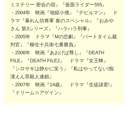
ミステリー 密会の宿』『仮面ライダー555』
・2004年 映画『地獄小僧』『デビルマン』 ド
ラマ『暴れん坊将軍 春のスペシャル』『おみや
さん 第3シリーズ』『ハラハラ刑事』
・2005年 ドラマ『Mの悲劇』『パートタイム裁
判官』『柳生十兵衛七番勝負』
・2006年 映画『あおげば尊し』『DEATH
FILE』『DEATH FILE2』 ドラマ『女王蜂』
『シロサギは静かに笑う』『私はやってない!痴
漢えん罪殺人連鎖』
・2007年 映画『14歳』 ドラマ『生徒諸君!』
『ドリーム☆アゲイン』