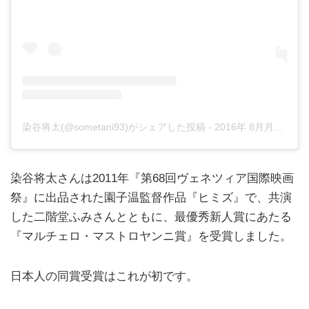
染谷将太(@sometani93)がシェアした投稿
-
2016年 8月月2日午前5時28分PDT
染谷将太さんは2011年『第68回ヴェネツィア国際映画
祭』に出品された園子温監督作品『ヒミズ』で、共演
した二階堂ふみさんとともに、最優秀新人賞にあたる
『マルチェロ・マストロヤンニ賞』を受賞しました。
日本人の同賞受賞はこれが初です。