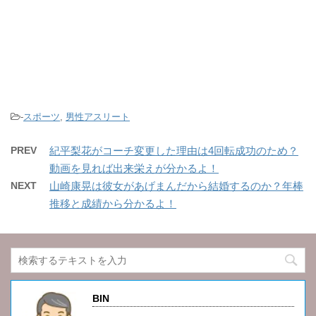
-
スポーツ
,
男性アスリート
PREV
紀平梨花がコーチ変更した理由は4回転成功のため？
動画を見れば出来栄えが分かるよ！
NEXT
山崎康晃は彼女があげまんだから結婚するのか？年棒
推移と成績から分かるよ！
BIN