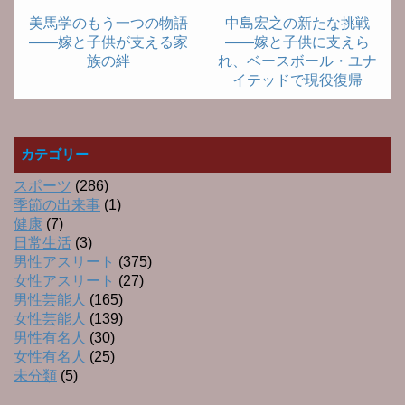
美馬学のもう一つの物語
中島宏之の新たな挑戦
――嫁と子供が支える家
――嫁と子供に支えら
族の絆
れ、ベースボール・ユナ
イテッドで現役復帰
カテゴリー
スポーツ
(286)
季節の出来事
(1)
健康
(7)
日常生活
(3)
男性アスリート
(375)
女性アスリート
(27)
男性芸能人
(165)
女性芸能人
(139)
男性有名人
(30)
女性有名人
(25)
未分類
(5)