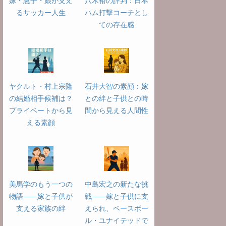
嫁・息子・娘が支え
八木裕の評判：日本
るサッカー人生
ハム打撃コーチとし
ての存在感
ヤクルト・村上宗隆
石井大智の素顔：嫁
の結婚相手候補は？
との絆と子供との時
プライベートから見
間から見える人間性
える素顔
美馬学のもう一つの
中島宏之の新たな挑
物語――嫁と子供が
戦――嫁と子供に支
支える家族の絆
えられ、ベースボー
ル・ユナイテッドで