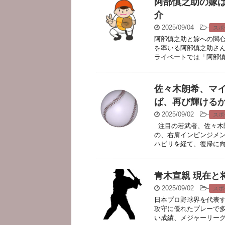
阿部慎之助の嫁
介
2025/09/04
-
スポ
阿部慎之助と嫁への関心
を率いる阿部慎之助さん
ライベートでは「阿部慎之助
佐々木朗希、マ
ば、再び輝ける
2025/09/02
-
スポ
注目の若武者、佐々木朗
の、右肩インピンジメン
ハビリを経て、復帰に向 .
青木宣親 現在と
2025/09/02
-
スポ
日本プロ野球界を代表す
攻守に優れたプレーで多
い成績、メジャーリーグ挑