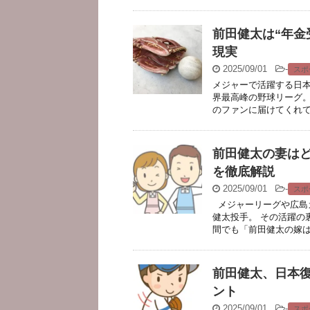
前田健太は“年金
現実
2025/09/01
-
スポ
メジャーで活躍する日本
界最高峰の野球リーグ
のファンに届けてくれてい
前田健太の妻は
を徹底解説
2025/09/01
-
スポ
メジャーリーグや広島
健太投手。 その活躍の
間でも「前田健太の嫁はど
前田健太、日本
ント
2025/09/01
-
スポ