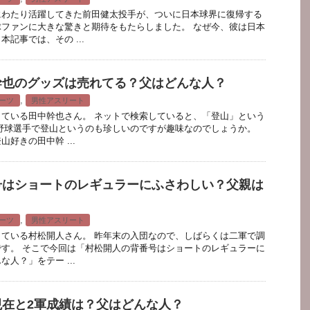
にわたり活躍してきた前田健太投手が、ついに日本球界に復帰する
ファンに大きな驚きと期待をもたらしました。 なぜ今、彼は日本
記事では、その ...
幹也のグッズは売れてる？父はどんな人？
,
ーツ
男性アスリート
ている田中幹也さん。 ネットで検索していると、「登山」という
野球選手で登山というのも珍しいのですが趣味なのでしょうか。
好きの田中幹 ...
号はショートのレギュラーにふさわしい？父親は
,
ーツ
男性アスリート
ている村松開人さん。 昨年末の入団なので、しばらくは二軍で調
す。 そこで今回は「村松開人の背番号はショートのレギュラーに
人？」をテー ...
現在と2軍成績は？父はどんな人？