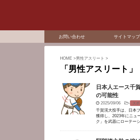
お問い合わせ
サイトマップ
HOME
>
男性アスリート
>
「男性アスリート」
日本人エース千
の可能性
2025/09/06
-
スポ
千賀滉大投手は、日本
獲得し、2023年にニ
ク」を武器にローテーショ