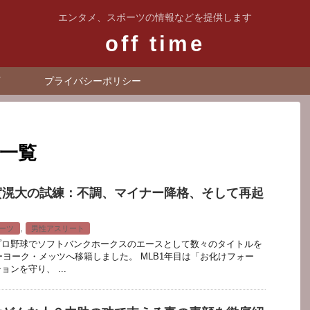
エンタメ、スポーツの情報などを提供します
off time
プライバシーポリシー
 一覧
賀滉大の試練：不調、マイナー降格、そして再起
,
ーツ
男性アスリート
プロ野球でソフトバンクホークスのエースとして数々のタイトルを
ューヨーク・メッツへ移籍しました。 MLB1年目は「お化けフォー
ンを守り、 ...