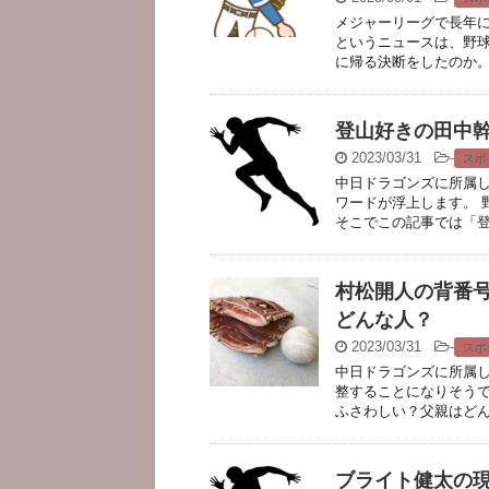
メジャーリーグで長年
というニュースは、野球
に帰る決断をしたのか。本
登山好きの田中
2023/03/31
-
スポ
中日ドラゴンズに所属し
ワードが浮上します。 
そこでこの記事では「登山
村松開人の背番
どんな人？
2023/03/31
-
スポ
中日ドラゴンズに所属し
整することになりそうで
ふさわしい？父親はどんな
ブライト健太の