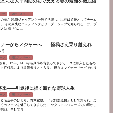
はどんな人？内助の功で支える妻の素顔を徹底紹
,
ーツ
男性アスリート
の高さ 読売ジャイアンツ一筋で活躍し、現在は監督としてチーム
。 その豪快なバッティングとリーダーシップで知られる一方、プ
 嫁 どん ...
イナーからメジャーへ――怪我さえ乗り越えれ
か？
,
ーツ
男性アスリート
希。 昨年、NPBから期待を背負ってドジャースに加入したもの
ト症候群により故障者リスト入り。 現在はマイナーリーグでのリ
..
将来――引退後に描く新たな野球人生
,
ーツ
男性アスリート
る名選手のひとり、青木宣親。 「安打製造機」として知られ、走
くのファンを魅了してきました。 ヤクルトスワローズでの輝かし
戦、そして再 ...