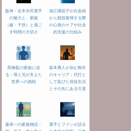
阪神・近本光司選手
池江璃花子が白血病
の魅力と、家族
から競技復帰する際
（嫁・子供）と過ご
の心身のケアや社会
す時間の大切さ
的支援の仕組み
髙橋藍の家族に迫
坂本勇人が歩む晩年
る：母と兄が支えた
のキャリア：代打と
世界への挑戦
して延びた現役生活
とその先にある引退
森保一の家族物語：
選手とファンが語る