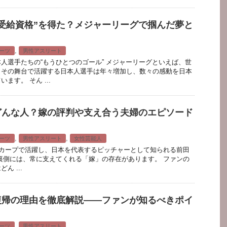
受給資格”を得た？メジャーリーグで掴んだ夢と
,
ーツ
男性アスリート
人選手たちの“もうひとつのゴール” メジャーリーグといえば、世
。その舞台で活躍する日本人選手は年々増加し、数々の感動を日本
ます。 そん ...
どんな人？嫁の評判や支え合う夫婦のエピソード
,
,
ーツ
男性アスリート
女性芸能人
カープで活躍し、日本を代表するピッチャーとして知られる前田
裏側には、常に支えてくれる「嫁」の存在があります。 ファンの
ん ...
復帰の理由を徹底解説――ファンが知るべきポイ
,
ーツ
男性アスリート