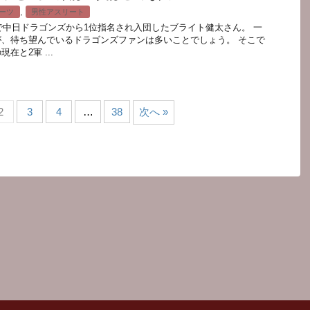
,
ーツ
男性アスリート
議で中日ドラゴンズから1位指名され入団したブライト健太さん。 一
、待ち望んでいるドラゴンズファンは多いことでしょう。 そこで
在と2軍 ...
2
3
4
…
38
次へ »