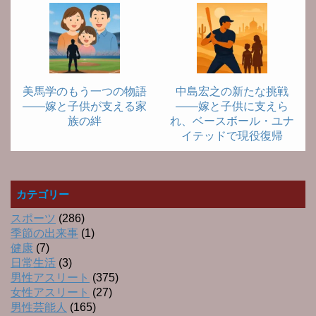
美馬学のもう一つの物語
中島宏之の新たな挑戦
――嫁と子供が支える家
――嫁と子供に支えら
族の絆
れ、ベースボール・ユナ
イテッドで現役復帰
カテゴリー
スポーツ
(286)
季節の出来事
(1)
健康
(7)
日常生活
(3)
男性アスリート
(375)
女性アスリート
(27)
男性芸能人
(165)