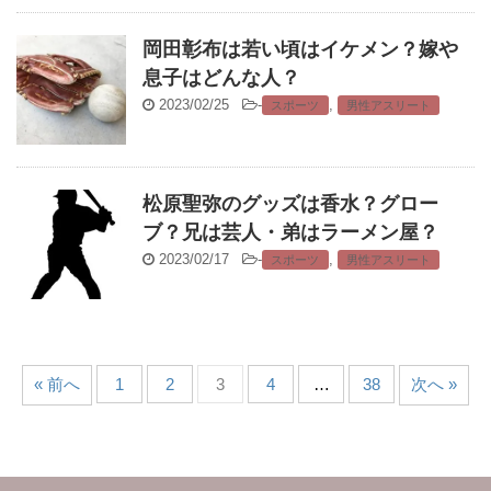
岡田彰布は若い頃はイケメン？嫁や
息子はどんな人？
2023/02/25
-
,
スポーツ
男性アスリート
松原聖弥のグッズは香水？グロー
ブ？兄は芸人・弟はラーメン屋？
2023/02/17
-
,
スポーツ
男性アスリート
« 前へ
1
2
3
4
…
38
次へ »