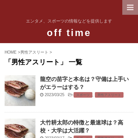
エンタメ、スポーツの情報などを提供します
off time
HOME
>
男性アスリート
>
「男性アスリート」 一覧
龍空の苗字と本名は？守備は上手い
がエラーはする？
2023/03/25
-
,
スポーツ
男性アスリート
大竹耕太郎の特徴と最速球は？高
校・大学は大活躍？