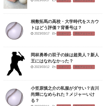
2023/03/17
-
,
スポーツ
男性アスリート
桐敷拓馬の高校・大学時代をスカウ
トはどう評価？背番号は？
2023/03/17
-
,
スポーツ
男性アスリート
岡林勇希の双子の妹は超美人？新人
王にはなれなかった？
2023/03/12
-
,
スポーツ
男性アスリート
小笠原慎之介の私服がダサい？吉川
尚輝になめられた？メジャーいけ
る？