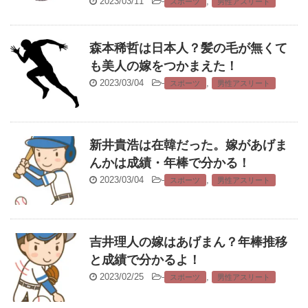
2023/03/11
-
,
スポーツ
男性アスリート
森本稀哲は日本人？髪の毛が無くて
も美人の嫁をつかまえた！
2023/03/04
-
,
スポーツ
男性アスリート
新井貴浩は在韓だった。嫁があげま
んかは成績・年棒で分かる！
2023/03/04
-
,
スポーツ
男性アスリート
吉井理人の嫁はあげまん？年棒推移
と成績で分かるよ！
2023/02/25
-
,
スポーツ
男性アスリート