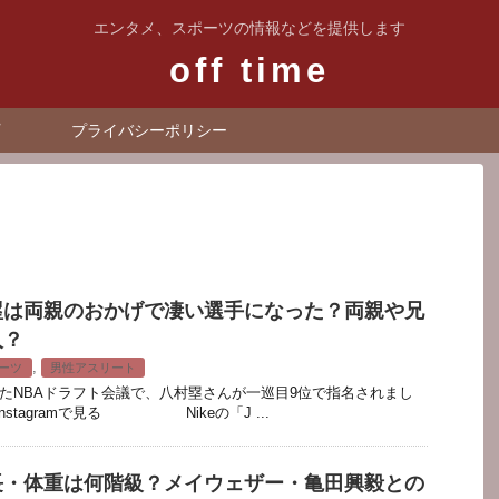
エンタメ、スポーツの情報などを提供します
off time
プライバシーポリシー
塁は両親のおかげで凄い選手になった？両親や兄
人？
,
ーツ
男性アスリート
われたNBAドラフト会議で、八村塁さんが一巡目9位で指名されまし
tagramで見る Nikeの「J ...
長・体重は何階級？メイウェザー・亀田興毅との