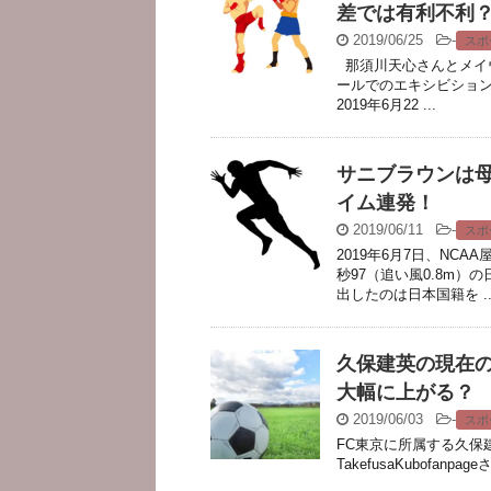
差では有利不利
2019/06/25
-
スポ
那須川天心さんとメイウ
ールでのエキシビション
2019年6月22 ...
サニブラウンは母
イム連発！
2019/06/11
-
スポ
2019年6月7日、NC
秒97（追い風0.8m
出したのは日本国籍を ..
久保建英の現在
大幅に上がる？
2019/06/03
-
スポ
FC東京に所属する久保建
TakefusaKubofanpag