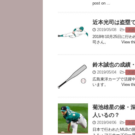
post on ...
近本光司は盗塁
2019/05/08
-
スポ
2018年10月25日
司さん。 View this 
鈴木誠也の成績・
2019/05/04
-
スポ
広島東洋カープで活躍
います。 View this
菊池雄星の嫁・
人いるの？
2019/04/06
-
スポ
日本で行われたMLBの
トル・マリナーズの一