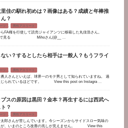
政里佳の馴れ初めは？画像はある？成績と年棒推
まん？
,
ーツ
男性アスリート
からFA権を行使して読売ジャイアンツに移籍した丸佳浩さん。
amで見る Mihoさん(@__ ...
しない？するとしたら相手は一般人？もうフライ
？
,
ーツ
男性アスリート
勇人さんといえば、球界一のモテ男として知られていますね。 過
いるほどです。 View this post on Instagra ...
ップスの原因は黒田？金本？再生するには西武へ
スト？
,
ーツ
男性アスリート
晋太郎さんが苦しんでいます。今シーズンからサイドスロー気味の
が、いまのところ改善の兆しが見えません。 View this