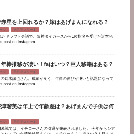
で赤星を上回れるか？嫁はあげまんになれる？
,
ーツ
男性アスリート
に行われたドラフト会議で、阪神タイガースから1位指名を受けた近本光
post on Instagram ...
年棒推移が凄い！faはいつ？巨人移籍はある？
,
ーツ
男性アスリート
中の鈴木誠也さん。成績が良く、年俸の伸びが凄いと話題になって
 post on Instagram ...
深津瑠美は年上で年齢差は？あげまんで子供は何
,
ーツ
男性アスリート
開幕戦では、イチローさんの引退が発表されました。 今年からシア
員となっていた菊池雄星さんは、イチローさんに抱きつき人目もは