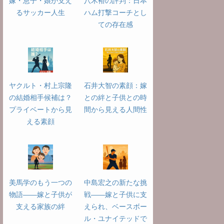
嫁・息子・娘が支え
八木裕の評判：日本
るサッカー人生
ハム打撃コーチとし
ての存在感
ヤクルト・村上宗隆
石井大智の素顔：嫁
の結婚相手候補は？
との絆と子供との時
プライベートから見
間から見える人間性
える素顔
美馬学のもう一つの
中島宏之の新たな挑
物語――嫁と子供が
戦――嫁と子供に支
支える家族の絆
えられ、ベースボー
ル・ユナイテッドで