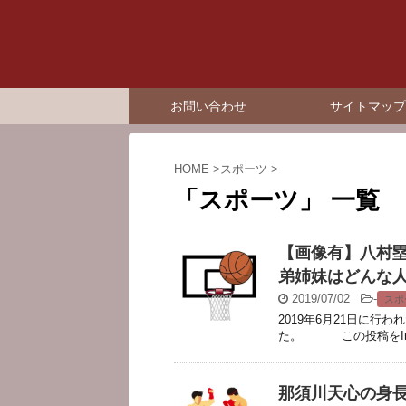
お問い合わせ
サイトマップ
HOME
>
スポーツ
>
「スポーツ」 一覧
【画像有】八村
弟姉妹はどんな
2019/07/02
-
スポ
2019年6月21日に行
た。 この投稿をIns
那須川天心の身