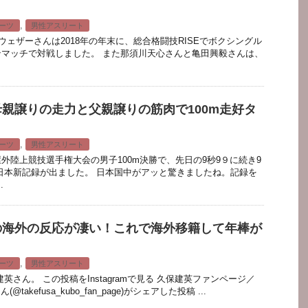
？
,
ーツ
男性アスリート
ェザーさんは2018年の年末に、総合格闘技RISEでボクシングル
マッチで対戦しました。 また那須川天心さんと亀田興毅さんは、
親譲りの走力と父親譲りの筋肉で100m走好タ
,
ーツ
男性アスリート
AA屋外陸上競技選手権大会の男子100m決勝で、先日の9秒9９に続き9
）の日本新記録が出ました。 日本国中がアッと驚きましたね。記録を
.
の海外の反応が凄い！これで海外移籍して年棒が
,
ーツ
男性アスリート
英さん。 この投稿をInstagramで見る 久保建英ファンページ／
eさん(@takefusa_kubo_fan_page)がシェアした投稿 ...