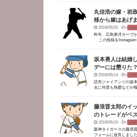
丸佳浩の嫁・岩
移から嫁はあげ
2019/05/25
-
スポ
昨年、広島東洋カープ
この投稿をInstagr
坂本勇人は結婚
デーには懲りた
2019/05/14
-
スポ
読売ジャイアンツの坂本
去に何度も熱愛などが報じられて
藤浪晋太郎のイ
のトレードがベ
2019/05/10
-
スポ
阪神タイガースの藤浪
フォームに改良しました