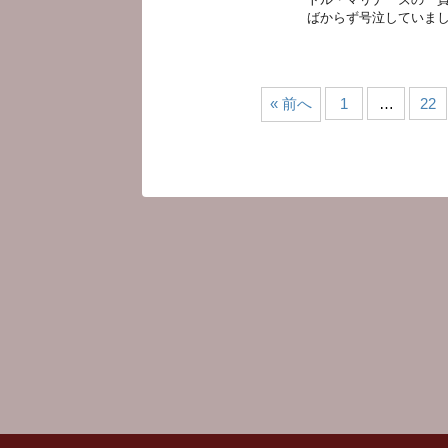
ばからず号泣していました
« 前へ
1
…
22