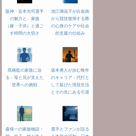
阪神・近本光司選手
池江璃花子が白血病
の魅力と、家族
から競技復帰する際
（嫁・子供）と過ご
の心身のケアや社会
す時間の大切さ
的支援の仕組み
髙橋藍の家族に迫
坂本勇人が歩む晩年
る：母と兄が支えた
のキャリア：代打と
世界への挑戦
して延びた現役生活
とその先にある引退
森保一の家族物語：
選手とファンが語る