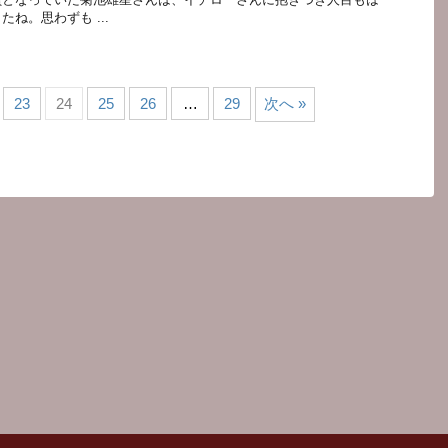
ね。思わずも ...
23
24
25
26
…
29
次へ »