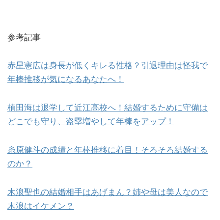
参考記事
赤星憲広は身長が低くキレる性格？引退理由は怪我で
年棒推移が気になるあなたへ！
植田海は退学して近江高校へ！結婚するために守備は
どこでも守り、盗塁増やして年棒をアップ！
糸原健斗の成績と年棒推移に着目！そろそろ結婚する
のか？
木浪聖也の結婚相手はあげまん？姉や母は美人なので
木浪はイケメン？