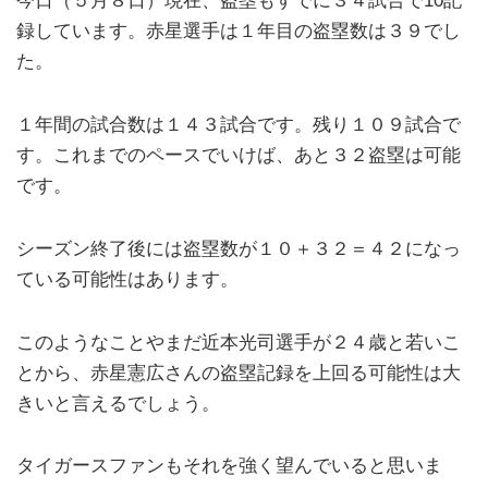
今日（５月８日）現在、盗塁もすでに３４試合で10記
録しています。赤星選手は１年目の盗塁数は３９でし
た。
１年間の試合数は１４３試合です。残り１０９試合で
す。これまでのペースでいけば、あと３２盗塁は可能
です。
シーズン終了後には盗塁数が１０＋３２＝４２になっ
ている可能性はあります。
このようなことやまだ近本光司選手が２４歳と若いこ
とから、赤星憲広さんの盗塁記録を上回る可能性は大
きいと言えるでしょう。
タイガースファンもそれを強く望んでいると思いま