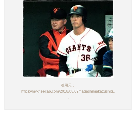
引用元：
https://mykneecap.com/2018/08/09/nagashimakazushig..
.