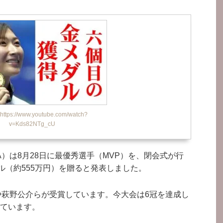
ps://www.youtube.com/watch?
v=Kds82NTg_cU
）は8月28日に最優秀選手（MVP）を、閉会式が行
ル（約555万円）を贈ると発表しました。
や萩野公介らが受賞しています。今大会は6冠を達成し
ています。