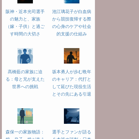
阪神・近本光司選手
池江璃花子が白血病
の魅力と、家族
から競技復帰する際
（嫁・子供）と過ご
の心身のケアや社会
す時間の大切さ
的支援の仕組み
髙橋藍の家族に迫
坂本勇人が歩む晩年
る：母と兄が支えた
のキャリア：代打と
世界への挑戦
して延びた現役生活
とその先にある引退
森保一の家族物語：
選手とファンが語る