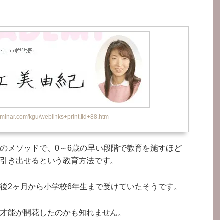
inar.com/kgu/weblinks+print.lid+88.htm
のメソッドで、0～6歳の早い段階で教育を施すほど
引き出せるという教育方法です。
後2ヶ月から小学校6年生まで受けていたそうです。
才能が開花したのかも知れません。