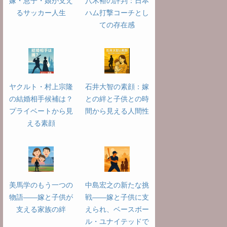
嫁・息子・娘が支え
八木裕の評判：日本
るサッカー人生
ハム打撃コーチとし
ての存在感
ヤクルト・村上宗隆
石井大智の素顔：嫁
の結婚相手候補は？
との絆と子供との時
プライベートから見
間から見える人間性
える素顔
美馬学のもう一つの
中島宏之の新たな挑
物語――嫁と子供が
戦――嫁と子供に支
支える家族の絆
えられ、ベースボー
ル・ユナイテッドで