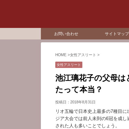
お問い合わせ
サイトマップ
HOME
>
女性アスリート
>
女性アスリート
池江璃花子の父母は
たって本当？
投稿日：
2018年8月31日
リオ五輪で日本史上最多の7種目に
ジア大会では前人未到の6冠を成し
された人も多いことでしょう。