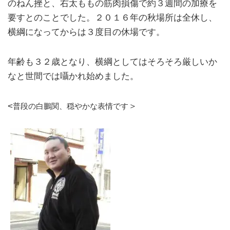
のねん挫と、右太ももの筋肉損傷で約３週間の加療を
要すとのことでした。２０１６年の秋場所は全休し、
横綱になってからは３度目の休場です。
年齢も３２歳となり、横綱としてはそろそろ厳しいか
なと世間では囁かれ始めました。
<
＞
普段の白鵬関、穏やかな表情です