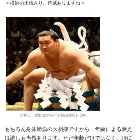
＜
＞
横綱の土俵入り、権威ありますね
引用元：http://pinky-media.jp/I0014296
もちろん身体勝負の大相撲ですから、年齢による衰え
は誰しも当然あります。ただ年齢だけではなく、特に