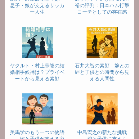
息子・娘が支えるサッカ
裕の評判：日本ハム打撃
ー人生
コーチとしての存在感
ヤクルト・村上宗隆の結
石井大智の素顔：嫁との
婚相手候補は？プライベ
絆と子供との時間から見
ートから見える素顔
える人間性
美馬学のもう一つの物語
中島宏之の新たな挑戦
――嫁と子供が支える家
――嫁と子供に支えら