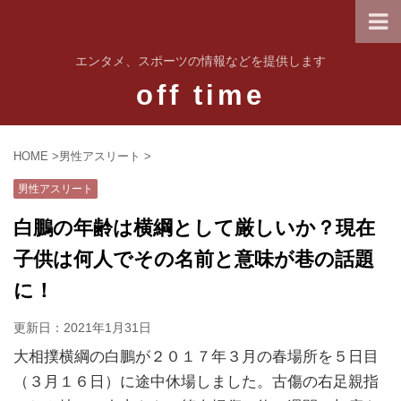
エンタメ、スポーツの情報などを提供します
off time
HOME
>
男性アスリート
>
男性アスリート
白鵬の年齢は横綱として厳しいか？現在
子供は何人でその名前と意味が巷の話題
に！
更新日：
2021年1月31日
大相撲横綱の白鵬が２０１７年３月の春場所を５日目
（３月１６日）に途中休場しました。古傷の右足親指