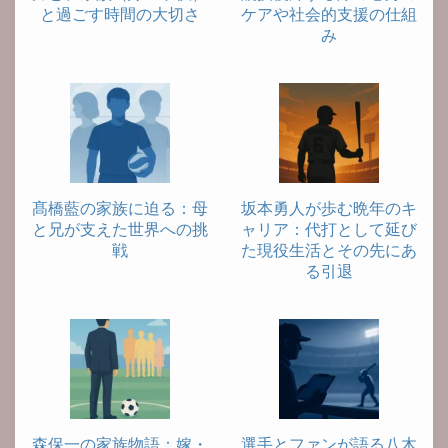
と過ごす時間の大切さ
ケアや社会的支援の仕組
み
髙橋藍の家族に迫る：母
坂本勇人が歩む晩年のキ
と兄が支えた世界への挑
ャリア：代打として延び
戦
た現役生活とその先にあ
る引退
森保一の家族物語：嫁・
選手とファンが語る八木