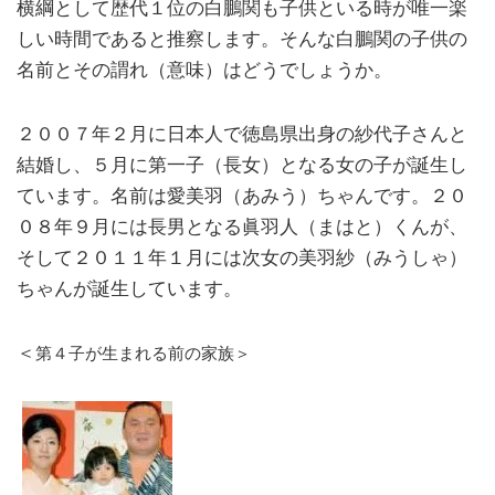
横綱として歴代１位の白鵬関も子供といる時が唯一楽
しい時間であると推察します。そんな白鵬関の子供の
名前とその謂れ（意味）はどうでしょうか。
２００７年２月に日本人で徳島県出身の紗代子さんと
結婚し、５月に第一子（長女）となる女の子が誕生し
ています。名前は愛美羽（あみう）ちゃんです。２０
０８年９月には長男となる眞羽人（まはと）くんが、
そして２０１１年１月には次女の美羽紗（みうしゃ）
ちゃんが誕生しています。
＜
第４子が生まれる前の家族＞