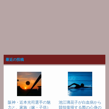
最近の投稿
阪神・近本光司選手の魅
池江璃花子が白血病から
力と、家族（嫁・子供）
競技復帰する際の心身の