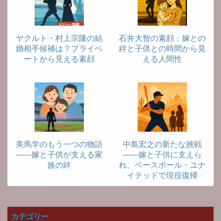
ヤクルト・村上宗隆の結
石井大智の素顔：嫁との
婚相手候補は？プライベ
絆と子供との時間から見
ートから見える素顔
える人間性
美馬学のもう一つの物語
中島宏之の新たな挑戦
――嫁と子供が支える家
――嫁と子供に支えら
族の絆
れ、ベースボール・ユナ
イテッドで現役復帰
カテゴリー