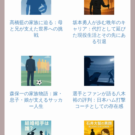
髙橋藍の家族に迫る：母
坂本勇人が歩む晩年のキ
と兄が支えた世界への挑
ャリア：代打として延び
戦
た現役生活とその先にあ
る引退
森保一の家族物語：嫁・
選手とファンが語る八木
息子・娘が支えるサッカ
裕の評判：日本ハム打撃
ー人生
コーチとしての存在感