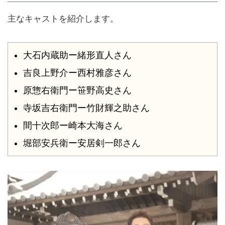
主なキャストを紹介します。
大石内蔵助ー緒形直人さん
吉良上野介ー西村雅彦さん
原惣右衛門ー笹野高史さん
寺坂吉右衛門ー竹財輝之助さん
間十次郎ー崎本大海さん
堀部安兵衛ー安居剣一郎さん