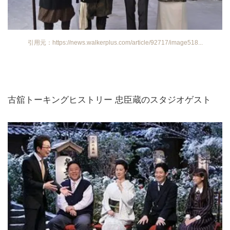
引用元：https://news.walkerplus.com/article/92717/image518...
古舘トーキングヒストリー 忠臣蔵のスタジオゲスト