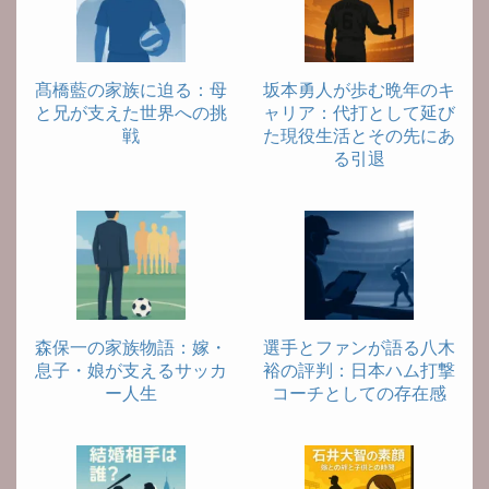
髙橋藍の家族に迫る：母
坂本勇人が歩む晩年のキ
と兄が支えた世界への挑
ャリア：代打として延び
戦
た現役生活とその先にあ
る引退
森保一の家族物語：嫁・
選手とファンが語る八木
息子・娘が支えるサッカ
裕の評判：日本ハム打撃
ー人生
コーチとしての存在感