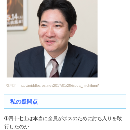
引用元：http://middlecrest.net/2017/01/20/isoda_michifumi/
私の疑問点
➀四十七士は本当に全員がボスのために討ち入りを敢
行したのか