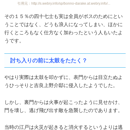
引用元：http://s.webry.info/sp/bonno-darake.at.webry.info/...
その１５％の四十七士も実は全員がボスのためにとい
うことではなく、どうも浪人になってしまい、ほかに
行くところもなく仕方なく加わったという人もいたよ
うです。
討ち入りの前に太鼓をたたく？
やはり実際は太鼓を叩かずに、表門からは目立たぬよ
うひっそりと吉良上野介邸に侵入したようでした。
しかし、裏門からは火事が起こったように見せかけ、
門を壊し、逃げ飛び出す敵を急襲したのであります。
当時の江戸は火災が起きると消火するというよりは逃