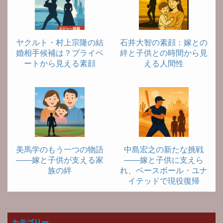
ヤクルト・村上宗隆の結
石井大智の素顔：嫁との
婚相手候補は？プライベ
絆と子供との時間から見
ートから見える素顔
える人間性
美馬学のもう一つの物語
中島宏之の新たな挑戦
――嫁と子供が支える家
――嫁と子供に支えら
族の絆
れ、ベースボール・ユナ
イテッドで現役復帰
カテゴリー