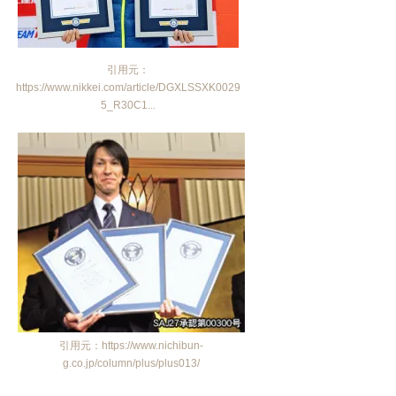
引用元：
https://www.nikkei.com/article/DGXLSSXK0029
5_R30C1...
引用元：https://www.nichibun-
g.co.jp/column/plus/plus013/