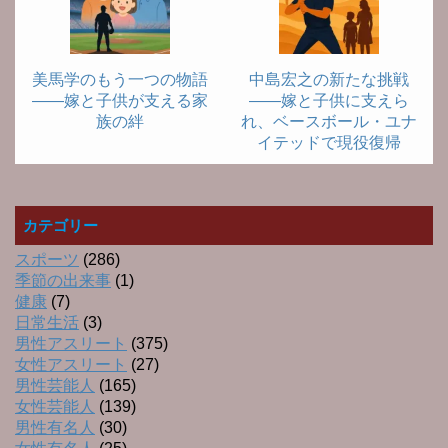
美馬学のもう一つの物語
中島宏之の新たな挑戦
――嫁と子供が支える家
――嫁と子供に支えら
族の絆
れ、ベースボール・ユナ
イテッドで現役復帰
カテゴリー
スポーツ
(286)
季節の出来事
(1)
健康
(7)
日常生活
(3)
男性アスリート
(375)
女性アスリート
(27)
男性芸能人
(165)
女性芸能人
(139)
男性有名人
(30)