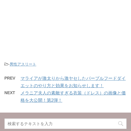
-
男性アスリート
PREV
マライアが激太りから激ヤセしたパープルフードダイ
エットのやり方と効果をお知らせします！
NEXT
メラニア夫人の素敵すぎる衣装（ドレス）の画像と価
格を大公開！第2弾！