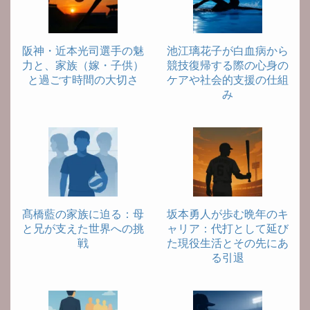
阪神・近本光司選手の魅
池江璃花子が白血病から
力と、家族（嫁・子供）
競技復帰する際の心身の
と過ごす時間の大切さ
ケアや社会的支援の仕組
み
髙橋藍の家族に迫る：母
坂本勇人が歩む晩年のキ
と兄が支えた世界への挑
ャリア：代打として延び
戦
た現役生活とその先にあ
る引退