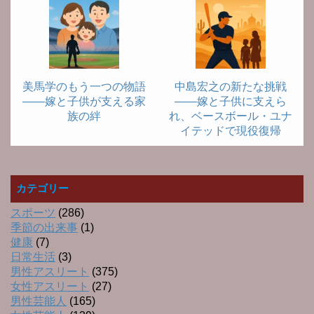
美馬学のもう一つの物語
中島宏之の新たな挑戦
――嫁と子供が支える家
――嫁と子供に支えら
族の絆
れ、ベースボール・ユナ
イテッドで現役復帰
カテゴリー
スポーツ
(286)
季節の出来事
(1)
健康
(7)
日常生活
(3)
男性アスリート
(375)
女性アスリート
(27)
男性芸能人
(165)