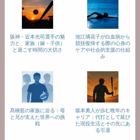
阪神・近本光司選手の魅
池江璃花子が白血病から
力と、家族（嫁・子供）
競技復帰する際の心身の
と過ごす時間の大切さ
ケアや社会的支援の仕組
み
髙橋藍の家族に迫る：母
坂本勇人が歩む晩年のキ
と兄が支えた世界への挑
ャリア：代打として延び
戦
た現役生活とその先にあ
る引退