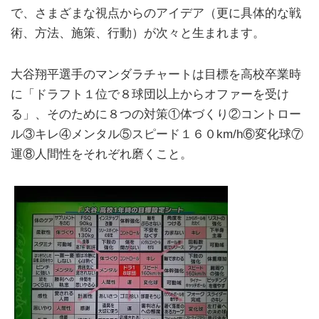
で、さまざまな視点からのアイデア（更に具体的な戦
術、方法、施策、行動）が次々と生まれます。
大谷翔平選手のマンダラチャートは目標を高校卒業時
に「ドラフト１位で８球団以上からオファーを受け
る」、そのために８つの対策①体づくり②コントロー
ル③キレ④メンタル⑤スピード１６０km/h⑥変化球⑦
運⑧人間性をそれぞれ磨くこと。