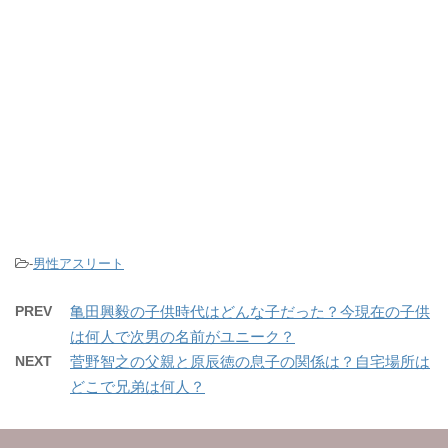
-
男性アスリート
PREV
亀田興毅の子供時代はどんな子だった？今現在の子供
は何人で次男の名前がユニーク？
NEXT
菅野智之の父親と原辰徳の息子の関係は？自宅場所は
どこで兄弟は何人？