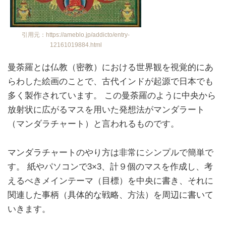
引用元：https://ameblo.jp/addicto/entry-
12161019884.html
曼荼羅とは仏教（密教）における世界観を視覚的にあ
らわした絵画のことで、古代インドが起源で日本でも
多く製作されています。 この曼荼羅のように中央から
放射状に広がるマスを用いた発想法がマンダラート
（マンダラチャート）と言われるものです。
マンダラチャートのやり方は非常にシンプルで簡単で
す。 紙やパソコンで3×3、計９個のマスを作成し、考
えるべきメインテーマ（目標）を中央に書き、それに
関連した事柄（具体的な戦略、方法）を周辺に書いて
いきます。