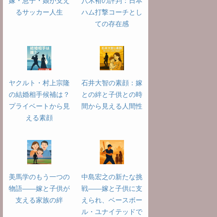
嫁・息子・娘が支え
八木裕の評判：日本
るサッカー人生
ハム打撃コーチとし
ての存在感
ヤクルト・村上宗隆
石井大智の素顔：嫁
の結婚相手候補は？
との絆と子供との時
プライベートから見
間から見える人間性
える素顔
美馬学のもう一つの
中島宏之の新たな挑
物語――嫁と子供が
戦――嫁と子供に支
支える家族の絆
えられ、ベースボー
ル・ユナイテッドで