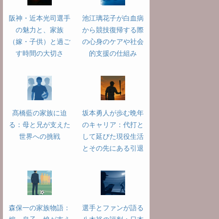
阪神・近本光司選手
池江璃花子が白血病
の魅力と、家族
から競技復帰する際
（嫁・子供）と過ご
の心身のケアや社会
す時間の大切さ
的支援の仕組み
髙橋藍の家族に迫
坂本勇人が歩む晩年
る：母と兄が支えた
のキャリア：代打と
世界への挑戦
して延びた現役生活
とその先にある引退
森保一の家族物語：
選手とファンが語る