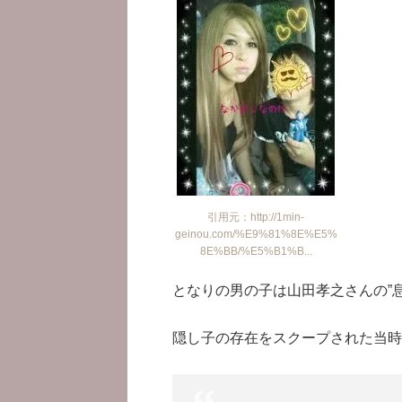
引用元：http://1min-
geinou.com/%E9%81%8E%E5%
8E%BB/%E5%B1%B...
となりの男の子は山田孝之さんの”
隠し子の存在をスクープされた当時