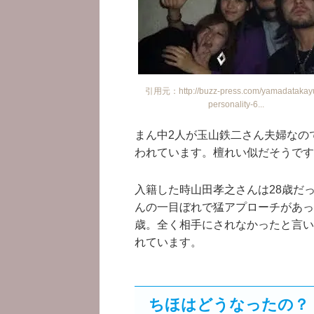
引用元：http://buzz-press.com/yamadatakayu
personality-6...
まん中2人が玉山鉄二さん夫婦なの
われています。檀れい似だそうです
入籍した時山田孝之さんは28歳だ
んの一目ぼれで猛アプローチがあっ
歳。全く相手にされなかったと言い
れています。
ちほはどうなったの？