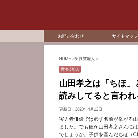
お問い合わせ
サイトマップ
HOME
>
男性芸能人
>
男性芸能人
山田孝之は「ちほ」
読みしてると言われ
更新日：
2020年4月12日
実力者俳優では必ず名前が挙がる山
ました。でも確か山田孝之さんには
でしょうか。子供を産んだちほ（C