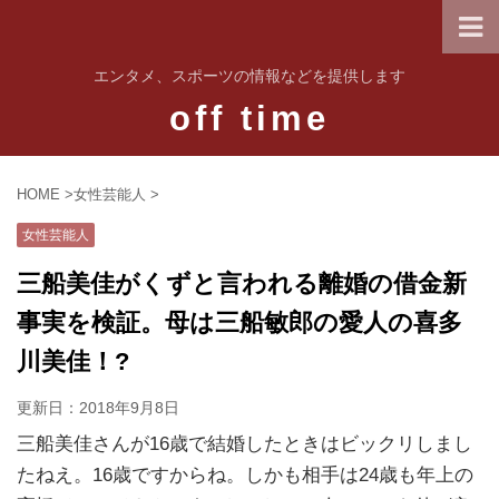
エンタメ、スポーツの情報などを提供します
off time
HOME
>
女性芸能人
>
女性芸能人
三船美佳がくずと言われる離婚の借金新
事実を検証。母は三船敏郎の愛人の喜多
川美佳！?
更新日：
2018年9月8日
三船美佳さんが16歳で結婚したときはビックリしまし
たねえ。16歳ですからね。しかも相手は24歳も年上の