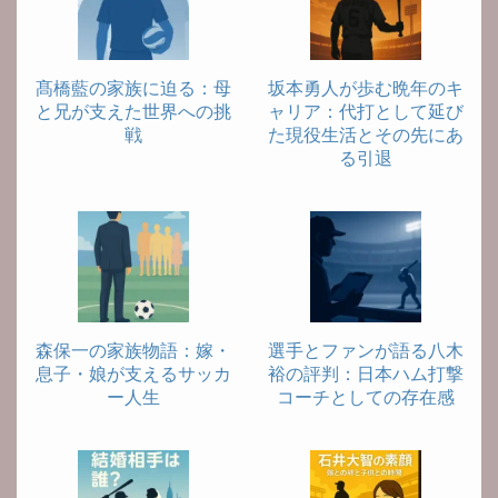
髙橋藍の家族に迫る：母
坂本勇人が歩む晩年のキ
と兄が支えた世界への挑
ャリア：代打として延び
戦
た現役生活とその先にあ
る引退
森保一の家族物語：嫁・
選手とファンが語る八木
息子・娘が支えるサッカ
裕の評判：日本ハム打撃
ー人生
コーチとしての存在感