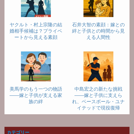
ヤクルト・村上宗隆の結
石井大智の素顔：嫁との
婚相手候補は？プライベ
絆と子供との時間から見
ートから見える素顔
える人間性
美馬学のもう一つの物語
中島宏之の新たな挑戦
――嫁と子供が支える家
――嫁と子供に支えら
族の絆
れ、ベースボール・ユナ
イテッドで現役復帰
カテゴリー