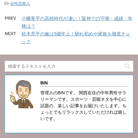
-
女性芸能人
PREV
小幡竜平の高校時代が凄い！阪神での守備・成績・年
棒は？
NEXT
鈴木亮平の嫁は9歳年上！馴れ初めや家族を徹底チェ
ック
BIN
管理人のBINです。 関西在住の中年男性サラ
リーマンです。スポーツ・芸能ネタを中心に
話題の、楽しい記事をお届けいたします。ち
ょっとでもリラックスしていただければ嬉し
いです。