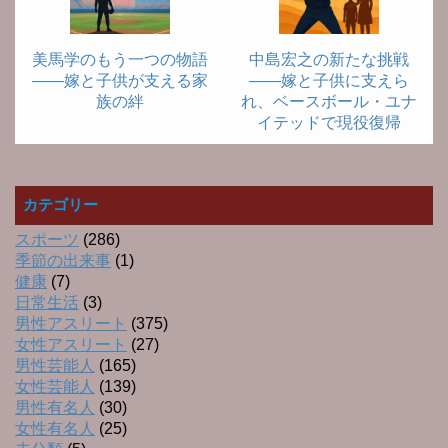
美馬学のもう一つの物語
中島宏之の新たな挑戦
――嫁と子供が支える家
――嫁と子供に支えら
族の絆
れ、ベースボール・ユナ
イテッドで現役復帰
カテゴリー
スポーツ
(286)
季節の出来事
(1)
健康
(7)
日常生活
(3)
男性アスリート
(375)
女性アスリート
(27)
男性芸能人
(165)
女性芸能人
(139)
男性有名人
(30)
女性有名人
(25)