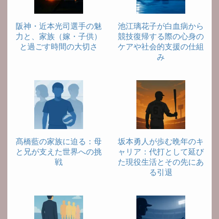
阪神・近本光司選手の魅
池江璃花子が白血病から
力と、家族（嫁・子供）
競技復帰する際の心身の
と過ごす時間の大切さ
ケアや社会的支援の仕組
み
髙橋藍の家族に迫る：母
坂本勇人が歩む晩年のキ
と兄が支えた世界への挑
ャリア：代打として延び
戦
た現役生活とその先にあ
る引退