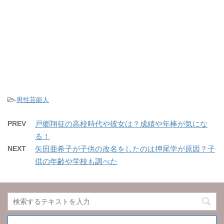
-
男性芸能人
PREV
戸郷翔征の高校時代や彼女は？成績や年棒が気にな
る！
NEXT
矢田亜希子が子供の改名をしたのは押尾学が原因？子
供の年齢や学校も調べた