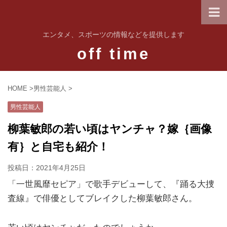
エンタメ、スポーツの情報などを提供します
off time
HOME
>
男性芸能人
>
男性芸能人
柳葉敏郎の若い頃はヤンチャ？嫁｛画像
有｝と自宅も紹介！
投稿日：
2021年4月25日
「一世風靡セピア」で歌手デビューして、『踊る大捜
査線』で俳優としてブレイクした柳葉敏郎さん。