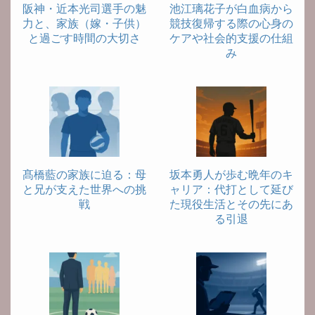
阪神・近本光司選手の魅
池江璃花子が白血病から
力と、家族（嫁・子供）
競技復帰する際の心身の
と過ごす時間の大切さ
ケアや社会的支援の仕組
み
髙橋藍の家族に迫る：母
坂本勇人が歩む晩年のキ
と兄が支えた世界への挑
ャリア：代打として延び
戦
た現役生活とその先にあ
る引退