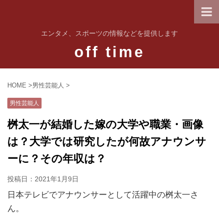
エンタメ、スポーツの情報などを提供します
off time
HOME
>
男性芸能人
>
男性芸能人
桝太一が結婚した嫁の大学や職業・画像
は？大学では研究したが何故アナウンサ
ーに？その年収は？
投稿日：
2021年1月9日
日本テレビでアナウンサーとして活躍中の桝太一さ
ん。