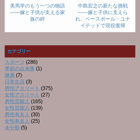
美馬学のもう一つの物語
中島宏之の新たな挑戦
――嫁と子供が支える家
――嫁と子供に支えら
族の絆
れ、ベースボール・ユナ
イテッドで現役復帰
カテゴリー
スポーツ
(286)
季節の出来事
(1)
健康
(7)
日常生活
(3)
男性アスリート
(375)
女性アスリート
(27)
男性芸能人
(165)
女性芸能人
(139)
男性有名人
(30)
女性有名人
(25)
未分類
(5)