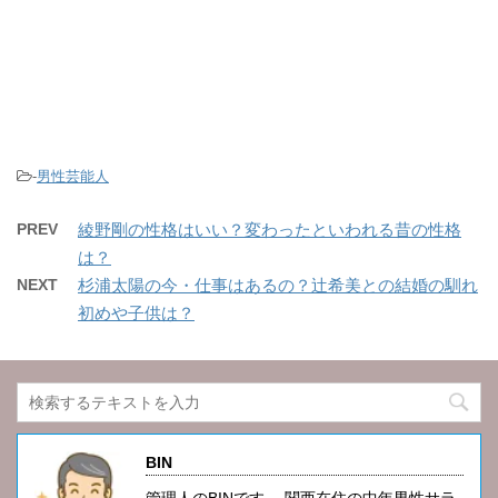
-
男性芸能人
PREV
綾野剛の性格はいい？変わったといわれる昔の性格
は？
NEXT
杉浦太陽の今・仕事はあるの？辻希美との結婚の馴れ
初めや子供は？
BIN
管理人のBINです。 関西在住の中年男性サラ