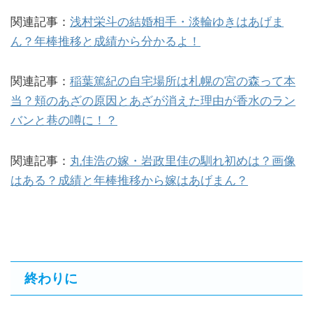
関連記事：
浅村栄斗の結婚相手・淡輪ゆきはあげま
ん？年棒推移と成績から分かるよ！
関連記事：
稲葉篤紀の自宅場所は札幌の宮の森って本
当？頬のあざの原因とあざが消えた理由が香水のラン
バンと巷の噂に！？
関連記事：
丸佳浩の嫁・岩政里佳の馴れ初めは？画像
はある？成績と年棒推移から嫁はあげまん？
終わりに