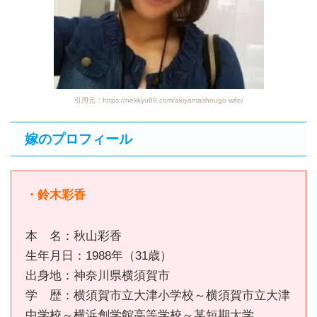
引用元：https://nekkyu89.com/akiyamashougo-wife/
嫁のプロフィール
・鈴木彩香
本 名：秋山彩香
生年月日：1988年（31歳）
出身地：神奈川県横須賀市
学 歴：横須賀市立大津小学校～横須賀市立大津
中学校～横浜創学館高等学校～某短期大学