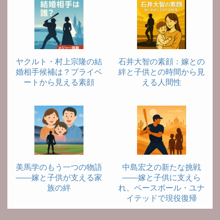
ヤクルト・村上宗隆の結
石井大智の素顔：嫁との
婚相手候補は？プライベ
絆と子供との時間から見
ートから見える素顔
える人間性
美馬学のもう一つの物語
中島宏之の新たな挑戦
――嫁と子供が支える家
――嫁と子供に支えら
族の絆
れ、ベースボール・ユナ
イテッドで現役復帰