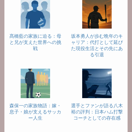
髙橋藍の家族に迫る：母
坂本勇人が歩む晩年のキ
と兄が支えた世界への挑
ャリア：代打として延び
戦
た現役生活とその先にあ
る引退
森保一の家族物語：嫁・
選手とファンが語る八木
息子・娘が支えるサッカ
裕の評判：日本ハム打撃
ー人生
コーチとしての存在感