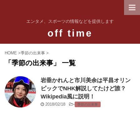
エンタメ、スポーツの情報などを提供します
off time
HOME
>
季節の出来事
>
「季節の出来事」 一覧
岩垂かれんと市川美余は平昌オリン
ピックでNHK解説してたけど誰？
Wikipedia風に説明！
2018/02/18
-
季節の出来事