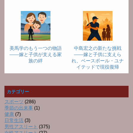
美馬学のもう一つの物語
中島宏之の新たな挑戦
――嫁と子供が支える家
――嫁と子供に支えら
族の絆
れ、ベースボール・ユナ
イテッドで現役復帰
カテゴリー
スポーツ
(286)
季節の出来事
(1)
健康
(7)
日常生活
(3)
男性アスリート
(375)
女性アスリート
(27)