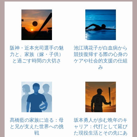
阪神・近本光司選手の魅
池江璃花子が白血病から
力と、家族（嫁・子供）
競技復帰する際の心身の
と過ごす時間の大切さ
ケアや社会的支援の仕組
み
髙橋藍の家族に迫る：母
坂本勇人が歩む晩年のキ
と兄が支えた世界への挑
ャリア：代打として延び
戦
た現役生活とその先にあ