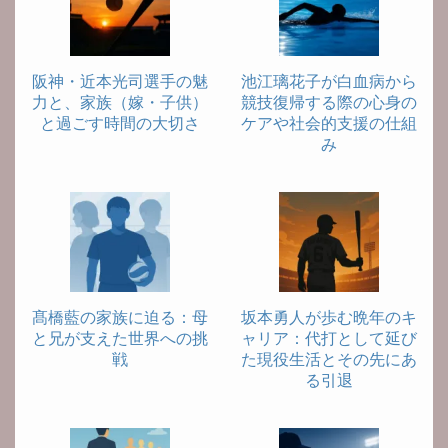
阪神・近本光司選手の魅
池江璃花子が白血病から
力と、家族（嫁・子供）
競技復帰する際の心身の
と過ごす時間の大切さ
ケアや社会的支援の仕組
み
髙橋藍の家族に迫る：母
坂本勇人が歩む晩年のキ
と兄が支えた世界への挑
ャリア：代打として延び
戦
た現役生活とその先にあ
る引退