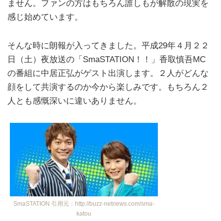
ません。ファンの方はもちろん誰しもが解散の現実を
感じ始めています。
そんな時に朗報が入ってきました。平成29年４月２２
日（土）夜放送の「SmaSTATION！！」香取慎吾MC
の番組に中居正弘がゲスト出演します。２人がどんな
顔をして共演するのか今から楽しみです。もちろん２
人とも感慨深いに違いありません。
SmaSTATION 引用元：http://buzz-netnews.com/sma-
katou