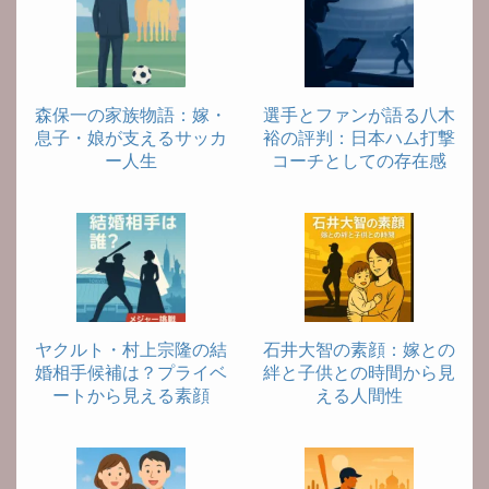
森保一の家族物語：嫁・
選手とファンが語る八木
息子・娘が支えるサッカ
裕の評判：日本ハム打撃
ー人生
コーチとしての存在感
ヤクルト・村上宗隆の結
石井大智の素顔：嫁との
婚相手候補は？プライベ
絆と子供との時間から見
ートから見える素顔
える人間性