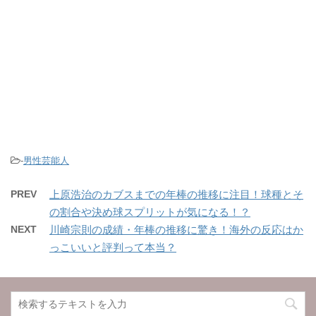
-
男性芸能人
PREV
上原浩治のカブスまでの年棒の推移に注目！球種とそ
の割合や決め球スプリットが気になる！？
NEXT
川崎宗則の成績・年棒の推移に驚き！海外の反応はか
っこいいと評判って本当？