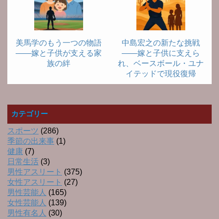
美馬学のもう一つの物語
中島宏之の新たな挑戦
――嫁と子供が支える家
――嫁と子供に支えら
族の絆
れ、ベースボール・ユナ
イテッドで現役復帰
カテゴリー
スポーツ
(286)
季節の出来事
(1)
健康
(7)
日常生活
(3)
男性アスリート
(375)
女性アスリート
(27)
男性芸能人
(165)
女性芸能人
(139)
男性有名人
(30)