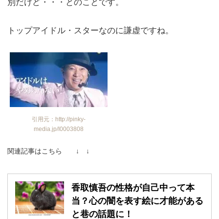
別だけど・・・とのことです。
トップアイドル・スターなのに謙虚ですね。
引用元：http://pinky-
media.jp/I0003808
関連記事はこちら ↓ ↓
香取慎吾の性格が自己中って本
当？心の闇を表す絵に才能がある
と巷の話題に！