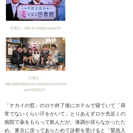
引用元：http://p.twipple.jp/aoTyr
引用元：
http://akb48taimuzu.livedoor.biz/archiv
es/47829107...
「ナカイの窓」のロケ終了後にホテルで寝ていて「尋
常でないくらい汗をかいて」とりあえずロケ先近くの
病院で薬をもらって飲んだが、体調が戻らなかったた
め、東京に戻ってあらためて診察を受けると「緊急入