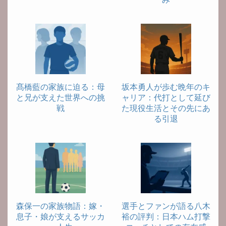
髙橋藍の家族に迫る：母
坂本勇人が歩む晩年のキ
と兄が支えた世界への挑
ャリア：代打として延び
戦
た現役生活とその先にあ
る引退
森保一の家族物語：嫁・
選手とファンが語る八木
息子・娘が支えるサッカ
裕の評判：日本ハム打撃