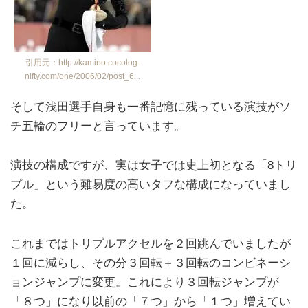
引用元：http://kamino.cocolog-
nifty.com/one/2006/02/post_6...
そして浅田選手自身も一番記憶に残っている演技がソ
チ五輪のフリーと言っています。
演技の構成ですが、実は女子では史上初となる「8トリ
プル」という難易度の高いタフな構成になっていまし
た。
これまではトリプルアクセルを２回跳んでいましたが
１回に減らし、その分３回転＋３回転のコンビネーシ
ョンジャンプに変更。これにより３回転ジャンプが
「８つ」になり以前の「７つ」から「１つ」増えてい