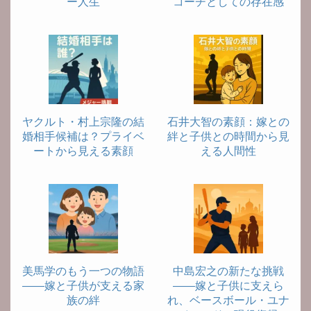
ー人生
コーチとしての存在感
ヤクルト・村上宗隆の結
石井大智の素顔：嫁との
婚相手候補は？プライベ
絆と子供との時間から見
ートから見える素顔
える人間性
美馬学のもう一つの物語
中島宏之の新たな挑戦
――嫁と子供が支える家
――嫁と子供に支えら
族の絆
れ、ベースボール・ユナ