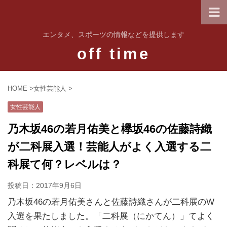
エンタメ、スポーツの情報などを提供します
off time
HOME
>
女性芸能人
>
女性芸能人
乃木坂46の若月佑美と欅坂46の佐藤詩織
が二科展入選！芸能人がよく入選する二
科展て何？レベルは？
投稿日：
2017年9月6日
乃木坂46の若月佑美さんと佐藤詩織さんが二科展のW
入選を果たしました。「二科展（にかてん）」てよく