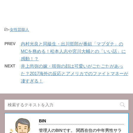
-
女性芸能人
PREV
内村光良と同級生・出川哲郎が番組「マブダチ」の
MCを務める！松本人志や宮川大輔との「いい話」に
感動！？
NEXT
井上尚弥の嫁・咲弥の顔は可愛いがごたごたがあっ
た？2017海外の反応とアメリカでのファイトマネーが
凄すぎる！
BIN
管理人のBINです。 関西在住の中年男性サラ