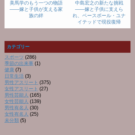
美馬学のもう一つの物語
中島宏之の新たな挑戦
――嫁と子供が支える家
――嫁と子供に支えら
族の絆
れ、ベースボール・ユナ
イテッドで現役復帰
カテゴリー
スポーツ
(286)
季節の出来事
(1)
健康
(7)
日常生活
(3)
男性アスリート
(375)
女性アスリート
(27)
男性芸能人
(165)
女性芸能人
(139)
男性有名人
(30)
女性有名人
(25)
未分類
(5)