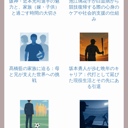
阪神・近本光司選手の魅
池江璃花子が白血病から
力と、家族（嫁・子供）
競技復帰する際の心身の
と過ごす時間の大切さ
ケアや社会的支援の仕組
み
髙橋藍の家族に迫る：母
坂本勇人が歩む晩年のキ
と兄が支えた世界への挑
ャリア：代打として延び
戦
た現役生活とその先にあ
る引退