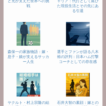
と兄が支えた世界への挑
ャリア：代打として延び
戦
た現役生活とその先にあ
る引退
森保一の家族物語：嫁・
選手とファンが語る八木
息子・娘が支えるサッカ
裕の評判：日本ハム打撃
ー人生
コーチとしての存在感
ヤクルト・村上宗隆の結
石井大智の素顔：嫁との