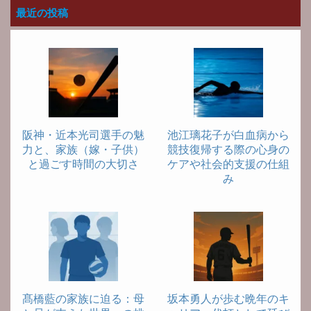
最近の投稿
阪神・近本光司選手の魅
池江璃花子が白血病から
力と、家族（嫁・子供）
競技復帰する際の心身の
と過ごす時間の大切さ
ケアや社会的支援の仕組
み
髙橋藍の家族に迫る：母
坂本勇人が歩む晩年のキ