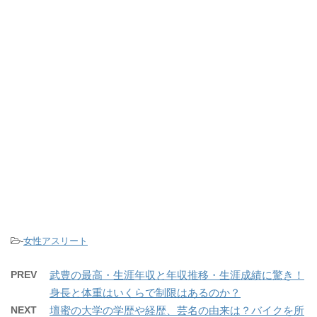
-
女性アスリート
PREV
武豊の最高・生涯年収と年収推移・生涯成績に驚き！
身長と体重はいくらで制限はあるのか？
NEXT
壇蜜の大学の学歴や経歴、芸名の由来は？バイクを所