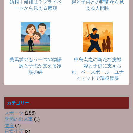
婚相手候補は？プライベ
絆と子供との時間から見
ートから見える素顔
える人間性
美馬学のもう一つの物語
中島宏之の新たな挑戦
――嫁と子供が支える家
――嫁と子供に支えら
族の絆
れ、ベースボール・ユナ
イテッドで現役復帰
カテゴリー
スポーツ
(286)
季節の出来事
(1)
健康
(7)
日常生活
(3)