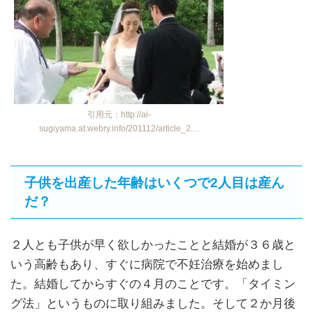
引用元：http://ai-
sugiyama.at.webry.info/201112/article_2....
子供を出産した年齢はいくつで2人目は産ん
だ？
２人とも子供が早く欲しかったことと結婚が３６歳と
いう高齢もあり、すぐに病院で不妊治療を始めまし
た。結婚してからすぐの４月のことです。「タイミン
グ法」というものに取り組みました。そして２か月後