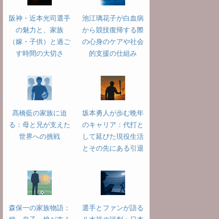
阪神・近本光司選手
池江璃花子が白血病
の魅力と、家族
から競技復帰する際
（嫁・子供）と過ご
の心身のケアや社会
す時間の大切さ
的支援の仕組み
髙橋藍の家族に迫
坂本勇人が歩む晩年
る：母と兄が支えた
のキャリア：代打と
世界への挑戦
して延びた現役生活
とその先にある引退
森保一の家族物語：
選手とファンが語る