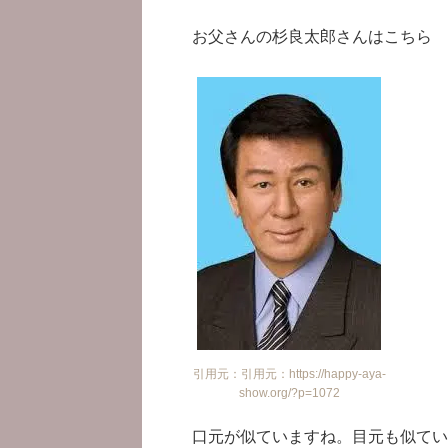
お父さんの杉良太郎さんはこちら
引用元：引用元：https://happy-aya-
show.org/?p=1072
口元が似ていますね。目元も似てい