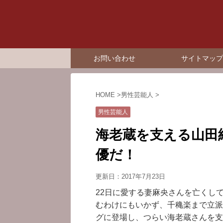
お問い合わせ
サイトマップ
HOME
>
男性芸能人
>
男性芸能人
海老蔵を支える山田
優だ！
更新日：
2017年7月23日
22日に愛する妻麻央さんを亡くし
むわけにもいかず、千穐楽まで立派
グに登場し、つらい海老蔵さんを支