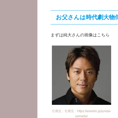
お父さんは時代劇大物
まずは純大さんの画像はこちら
引用元：引用元：https://ameblo.jp/jundai-
yamada/