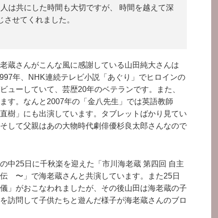
が 人は共にした時間も大切ですが、 時間を越えて深
じさせてくれました。
老蔵さんがこんな風に感謝している山田純大さんは
1997年、NHK連続テレビ小説「あぐり」でヒロインの
ビューしていて、芸歴20年のベテランです。また、
ます。なんと2007年の「金八先生」では英語教師
直樹」にも出演しています。タブレットばかり見てい
そして父親はあの大物時代劇俳優杉良太郎さんなので
の中25日に千秋楽を迎えた「市川海老蔵 第四回 自主
衛門 外伝 〜」で海老蔵さんと共演しています。また25日
儀」がおこなわれましたが、その後山田は海老蔵の子
を訪問して子供たちと遊んだ様子が海老蔵さんのブロ