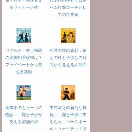
嫁・息子・娘が支え
八木裕の評判：日本
るサッカー人生
ハム打撃コーチとし
ての存在感
ヤクルト・村上宗隆
石井大智の素顔：嫁
の結婚相手候補は？
との絆と子供との時
プライベートから見
間から見える人間性
える素顔
美馬学のもう一つの
中島宏之の新たな挑
物語――嫁と子供が
戦――嫁と子供に支
支える家族の絆
えられ、ベースボー
ル・ユナイテッドで