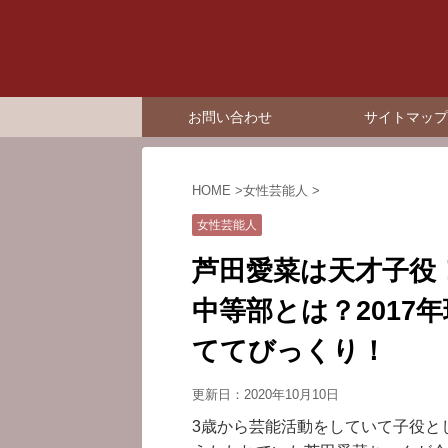
お問い合わせ
サイトマップ
HOME
>
女性芸能人
>
女性芸能人
芦田愛菜は天才子役
中等部とは？2017
ててびっくり！
更新日：
2020年10月10日
3歳から芸能活動をしていて子役と