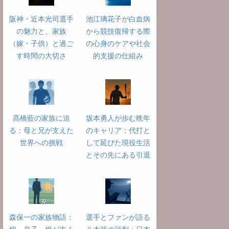
阪神・近本光司選手
池江璃花子が白血病
の魅力と、家族
から競技復帰する際
（嫁・子供）と過ご
の心身のケアや社会
す時間の大切さ
的支援の仕組み
髙橋藍の家族に迫
坂本勇人が歩む晩年
る：母と兄が支えた
のキャリア：代打と
世界への挑戦
して延びた現役生活
とその先にある引退
森保一の家族物語：
選手とファンが語る