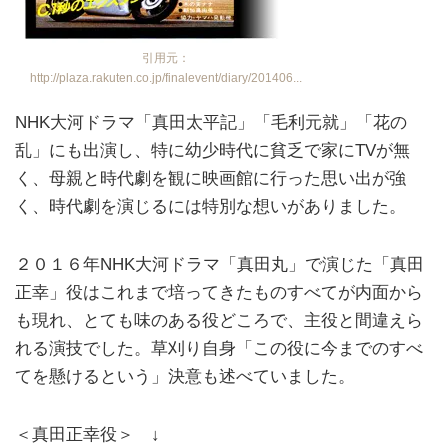
引用元：
http://plaza.rakuten.co.jp/finalevent/diary/201406...
NHK大河ドラマ「真田太平記」「毛利元就」「花の
乱」にも出演し、特に幼少時代に貧乏で家にTVが無
く、母親と時代劇を観に映画館に行った思い出が強
く、時代劇を演じるには特別な想いがありました。
２０１６年NHK大河ドラマ「真田丸」で演じた「真田
正幸」役はこれまで培ってきたものすべてが内面から
も現れ、とても味のある役どころで、主役と間違えら
れる演技でした。草刈り自身「この役に今までのすべ
てを懸けるという」決意も述べていました。
＜真田正幸役＞ ↓