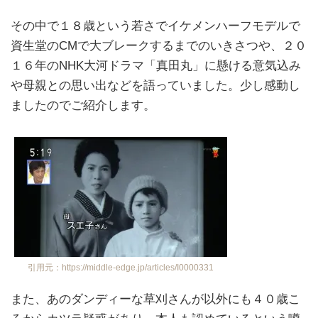
その中で１８歳という若さでイケメンハーフモデルで
資生堂のCMで大ブレークするまでのいきさつや、２０
１６年のNHK大河ドラマ「真田丸」に懸ける意気込み
や母親との思い出などを語っていました。少し感動し
ましたのでご紹介します。
引用元：https://middle-edge.jp/articles/I0000331
また、あのダンディーな草刈さんが以外にも４０歳こ