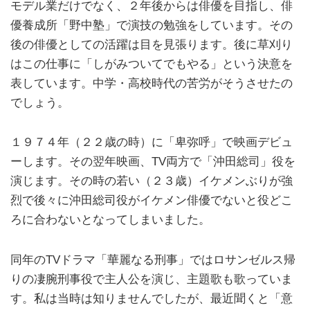
モデル業だけでなく、２年後からは俳優を目指し、俳
優養成所「野中塾」で演技の勉強をしています。その
後の俳優としての活躍は目を見張ります。後に草刈り
はこの仕事に「しがみついてでもやる」という決意を
表しています。中学・高校時代の苦労がそうさせたの
でしょう。
１９７４年（２２歳の時）に「卑弥呼」で映画デビュ
ーします。その翌年映画、TV両方で「沖田総司」役を
演じます。その時の若い（２３歳）イケメンぶりが強
烈で後々に沖田総司役がイケメン俳優でないと役どこ
ろに合わないとなってしまいました。
同年のTVドラマ「華麗なる刑事」ではロサンゼルス帰
りの凄腕刑事役で主人公を演じ、主題歌も歌っていま
す。私は当時は知りませんでしたが、最近聞くと「意