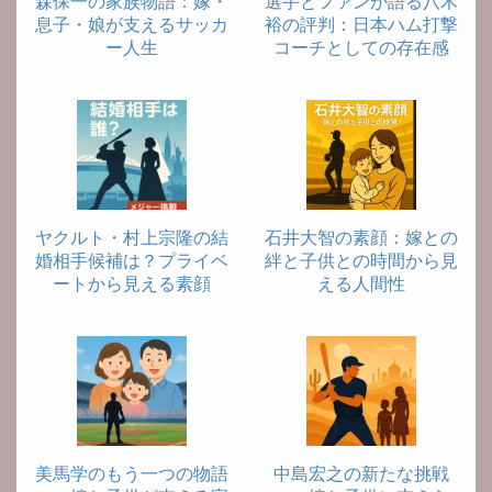
森保一の家族物語：嫁・
選手とファンが語る八木
息子・娘が支えるサッカ
裕の評判：日本ハム打撃
ー人生
コーチとしての存在感
ヤクルト・村上宗隆の結
石井大智の素顔：嫁との
婚相手候補は？プライベ
絆と子供との時間から見
ートから見える素顔
える人間性
美馬学のもう一つの物語
中島宏之の新たな挑戦