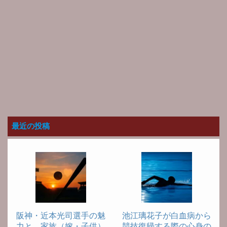
最近の投稿
阪神・近本光司選手の魅
池江璃花子が白血病から
力と、家族（嫁・子供）
競技復帰する際の心身の