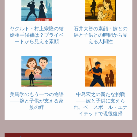
ヤクルト・村上宗隆の結
石井大智の素顔：嫁との
婚相手候補は？プライベ
絆と子供との時間から見
ートから見える素顔
える人間性
美馬学のもう一つの物語
中島宏之の新たな挑戦
――嫁と子供が支える家
――嫁と子供に支えら
族の絆
れ、ベースボール・ユナ
イテッドで現役復帰