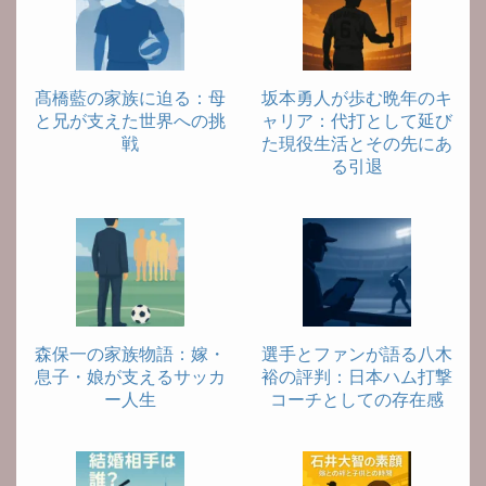
髙橋藍の家族に迫る：母
坂本勇人が歩む晩年のキ
と兄が支えた世界への挑
ャリア：代打として延び
戦
た現役生活とその先にあ
る引退
森保一の家族物語：嫁・
選手とファンが語る八木
息子・娘が支えるサッカ
裕の評判：日本ハム打撃
ー人生
コーチとしての存在感