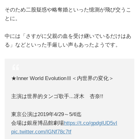
そのため二股疑惑や略奪婚といった憶測が飛び交うこ
とに。
中には「さすがに父親の血を受け継いでいるだけはあ
る」などといった手厳しい声もあったようです。
★Inner World EvolutionⅢ＜内世界の変化＞
主演は世界的タンゴ歌手...冴木 杏奈!!
東京公演は2019年4/29～5/6迄
会場は銀座博品館劇場
https://t.co/gpdglUD5vI
pic.twitter.com/lGNf78c7tf