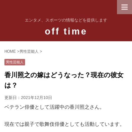
エンタメ、スポーツの情報などを提供します
off time
HOME
>
男性芸能人
>
男性芸能人
香川照之の嫁はどうなった？現在の彼女
は？
更新日：
2021年12月10日
ベテラン俳優として活躍中の香川照之さん。
現在では親子で歌舞伎俳優としても活動しています。