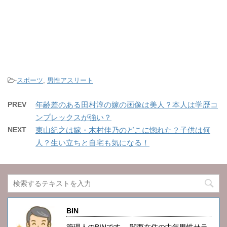
-
スポーツ
,
男性アスリート
PREV
年齢差のある田村淳の嫁の画像は美人？本人は学歴コ
ンプレックスが強い？
NEXT
東山紀之は嫁・木村佳乃のどこに惚れた？子供は何
人？生い立ちと自宅も気になる！
BIN
管理人のBINです。 関西在住の中年男性サラ