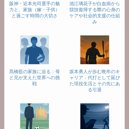
阪神・近本光司選手の魅
池江璃花子が白血病から
力と、家族（嫁・子供）
競技復帰する際の心身の
と過ごす時間の大切さ
ケアや社会的支援の仕組
み
髙橋藍の家族に迫る：母
坂本勇人が歩む晩年のキ
と兄が支えた世界への挑
ャリア：代打として延び
戦
た現役生活とその先にあ
る引退