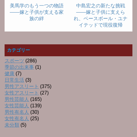
美馬学のもう一つの物語
中島宏之の新たな挑戦
――嫁と子供が支える家
――嫁と子供に支えら
族の絆
れ、ベースボール・ユナ
イテッドで現役復帰
カテゴリー
スポーツ
(286)
季節の出来事
(1)
健康
(7)
日常生活
(3)
男性アスリート
(375)
女性アスリート
(27)
男性芸能人
(165)
女性芸能人
(139)
男性有名人
(30)
女性有名人
(25)
未分類
(5)